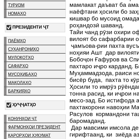
мамлакат даъват ба ама
ТУРИЗМ
наёфтани ҳосили бо заҳ
НОМАҲО
кишвар бо мусоид омада
роҳандозӣ шаванд.
ПРЕЗИДЕНТИ ҶТ
Тайи чанд рӯзи охири о
вилоят бо сафарбарии 
ПАЁМҲО
ҷамъова-рии пахта вусъ
СУХАНРОНИҲО
ноҳияи Ашт дар вилояти
МУЛОҚОТҲО
Бобоҷон Ғафуров ва Сп
пахтаро иҷро карданд. 
САФАРҲО
Муҳаммадзода, раиси но
МУСОҲИБАҲО
бисёр буда, пахта то к
МАҚОЛАҲО
Ҳосили то имрӯз рӯёнда
БАРҚИЯҲО
тонна расид, ки иҷрои 
месо-зад. Бо истифода 
ҲУҶҶАТҲО
пахтакорони навоҳии М
Расулов кормандони таш
ҚОНУНҲОИ ҶТ
баромаданд.
Дар мавсими имсола де
ФАРМОНҲОИ ПРЕЗИДЕНТ
гирифтаанд, ки зиёда аз
ҚАРОРҲОИ ҲУКУМАТ