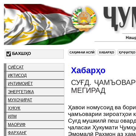
САҲИФАИ АСЛӢ
ХАБАРҲО
ҲУҶҶАТҲО
БАХШҲО
СИЁСАТ
Хабарҳо
ИҚТИСОД
СУҒД. ҶАМЪОВАР
ИҶТИМОИЁТ
МЕГИРАД
ЭНЕРГЕТИКА
МУҲОҶИРАТ
Ҳавои номусоид ва бори
ҲУҚУҚ
ҷамъоварии зироатҳои к
ИЛМ
Суғд мушкилӣ пеш овард
МАОРИФ
ҷаласаи Ҳукумати Ҷумҳу
ФАРҲАНГ
Эмомалӣ Раҳмон аз ҳам