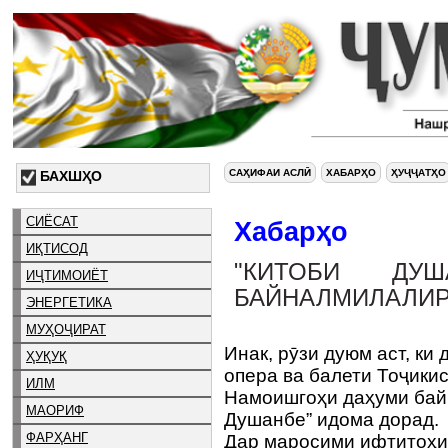
САҲИФАИ АСЛӢ
ХАБАРҲО
ҲУҶҶАТҲО
БАХШҲО
СИЁСАТ
Хабарҳо
ИҚТИСОД
"КИТОБИ ДУШ
ИҶТИМОИЁТ
БАЙНАЛМИЛАЛИР
ЭНЕРГЕТИКА
МУҲОҶИРАТ
Инак, рӯзи дуюм аст, ки
ҲУҚУҚ
опера ва балети Тоҷики
ИЛМ
Намоишгоҳи даҳуми бай
МАОРИФ
Душанбе” идома дорад.
ФАРҲАНГ
Дар маросими ифтитоҳи