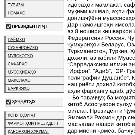
идораҳои мамлакат, саф
ТУРИЗМ
муқими кишвар, аҳли фа
НОМАҲО
донишҷӯёни муассисаҳо
Дар намоишгоҳи имсола 4
ПРЕЗИДЕНТИ ҶТ
аз 8 ношири кишварҳои х
Федератсияи Россия, Ҷ
ПАЁМҲО
ҷумҳуриҳои Беларус, Оз
СУХАНРОНИҲО
Туркманистон, Туркия, 
МУЛОҚОТҲО
дохилӣ, аз қабили Муас
“Сарредаксияи илмии эн
САФАРҲО
“Ирфон”, “Адиб”, “ЭР- Г
МУСОҲИБАҲО
полиграфии Душанбе”, К
МАҚОЛАҲО
нашриёти дохилӣ китоб
БАРҚИЯҲО
аҳли фарҳангу адаб, дӯ
– Бо таваҷҷуҳ ба моҳия
ҲУҶҶАТҲО
китоб Асосгузори сулҳу
миллат, Президенти Ҷум
ҚОНУНҲОИ ҶТ
Эмомалӣ Раҳмон дар си
масъалаи нашри китоб 
ФАРМОНҲОИ ПРЕЗИДЕНТ
дар миёни ҷомеа, ба¬ху
ҚАРОРҲОИ ҲУКУМАТ