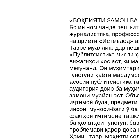
«ВОҚЕИЯТИ ЗАМОН ВА
Бо ин ном чанде пеш кит
журналистика, профессо
нашриёти «Истеъдод» а
Тавре муаллиф дар пеш
«Публитсистика мисли ҳ
вижагиҳои хос аст, ки м
мекунанд. Он муҳимтари
гуногуни ҳаёти мардумр
асосии публитсистика т
аудитория доир ба муҳ
замони муайян аст. Объ
иҷтимоӣ буда, предмети
инсон, муноси-бати ӯ ба
фактҳои иҷтимоие ташки
ба ҳолатҳои гуногун, ба
проблемавӣ қарор дора
Ҳамин тавр, моҳияти со