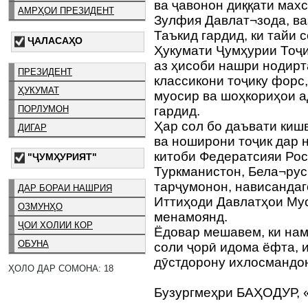
ва ҷавонон диққати махс
АМРҲОИ ПРЕЗИДЕНТ
Зулфия Давлат¬зода, в
Таъкид гардид, ки тайи 
ҶАЛАСАҲО
Ҳукумати Ҷумҳурии Тоҷи
аз ҳисоби нашри нодирт
ПРЕЗИДЕНТ
классикони тоҷику форс
ҲУКУМАТ
муосир ва шоҳкориҳои а
ПОРЛУМОН
гардид.
Ҳар сол бо даъвати киш
ДИГАР
ва ноширони тоҷик дар
китоби Федератсияи Рос
"ҶУМҲУРИЯТ"
Туркманистон, Бела¬рус
тарҷумонон, нависанда
ДАР БОРАИ НАШРИЯ
Иттиҳоди Давлатҳои Му
ОЗМУНҲО
менамоянд.
ҶОИ ХОЛИИ КОР
Ёдовар мешавем, ки нам
ОБУНА
соли ҷорӣ идома ёфта, 
дӯстдорону ихлосмандон
ҲОЛО ДАР СОМОНА: 18
Бузургмеҳри БАҲОДУР, 