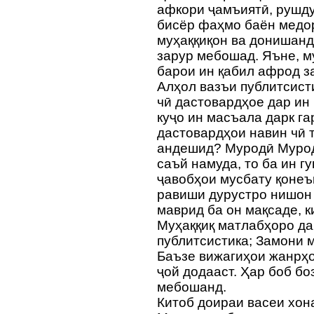
афкори ҷамъиятӣ, рушд
бисёр фаҳмо баён медор
муҳаққиқон ва донишанд
зарур мебошад. Яъне, м
барои ин қабил афрод з
Алҳол вазъи публитсисти
чӣ дастовардҳое дар ин
куҷо ин масъала дарк г
дастовардҳои навин чӣ 
андешид? Муродӣ Мурод
саъй намуда, то ба ин г
ҷавобҳои мусбату қонеъ
равиши дурустро нишон 
маврид ба он мақсаде, к
Муҳаққиқ матлабҳоро да
публитсистика; Замони 
Баъзе вижагиҳои жанрҳо
ҷой додааст. Ҳар боб б
мебошанд.
Китоб доираи васеи хон