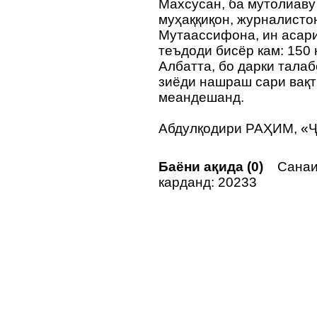
Махсусан, ба мутолиаву
муҳаққиқон, журналисто
Мутаассифона, ин асари
теъдоди бисёр кам: 150 
Албатта, бо дарки тала
зиёди нашраш сари вақт
меандешанд.
Абдулқодири РАҲИМ, «Ҷ
Баёни ақида (0)
Санаи
карданд: 20233