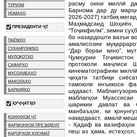
расму оини миллӣ да
ТУРИЗМ
Барнома дар ду марҳи
НОМАҲО
2026-2027) татбиқ мегар
Маҳмадсаид Шоҳиён, 
ПРЕЗИДЕНТИ ҶТ
“Тоҷикфилм”, зимни суҳ
бо назардошти вазъи во
ПАЁМҲО
амалисозии муқарраро
СУХАНРОНИҲО
“Дар бораи кино”, му
Ҷумҳурии Тоҷикисто
МУЛОҚОТҲО
протоколи маҷлиси 
САФАРҲО
кинематографияи милл
МУСОҲИБАҲО
ҷиҳати татбиқи сиёс
МАҚОЛАҲО
тамоюли инъикоси фа
БАРҚИЯҲО
шудааст. Маблағгузор
маблағҳои Муассисаи 
ҲУҶҶАТҲО
шарикии давлат ва б
манбаъҳое, ки қонунг
ҚОНУНҲОИ ҶТ
накардааст, амалӣ меш
- Ҳадаф ва вазифаҳои 
ФАРМОНҲОИ ПРЕЗИДЕНТ
пеш аз ҳама, истеҳсол,
ҚАРОРҲОИ ҲУКУМАТ