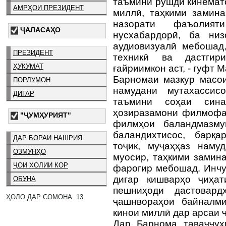
таъмини рушди кинемат
АМРҲОИ ПРЕЗИДЕНТ
миллӣ, таҳкими замина
назорати фаъолият
ҶАЛАСАҲО
нусхабардорӣ, ба ни
аудиовизуалӣ мебошад
ПРЕЗИДЕНТ
техникӣ ва дастги
ҲУКУМАТ
ғайриимкон аст, - гуфт
Барномаи мазкур масои
ПОРЛУМОН
намудани мутахассис
ДИГАР
таъмини соҳаи сина
ҳозиразамони филмофа
"ҶУМҲУРИЯТ"
филмҳои баландмазму
баландихтисос, барқа
ДАР БОРАИ НАШРИЯ
тоҷик, муҷаҳҳаз наму
ОЗМУНҲО
муосир, таҳкими замин
ҶОИ ХОЛИИ КОР
фарогир мебошад. Инчу
дигар кишварҳо ҷиҳат
ОБУНА
пешниҳоди дастовар
ҲОЛО ДАР СОМОНА: 13
ҷашнвораҳои байналм
кинои миллӣ дар арсаи ҷ
Дар Барнома таваҷҷуҳ