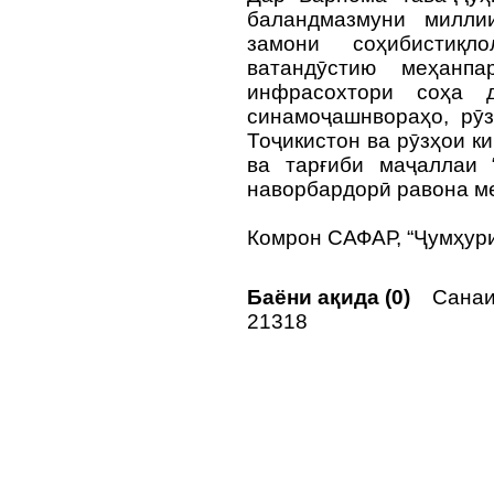
баландмазмуни миллии
замони соҳибистиқ
ватандӯстию меҳанпа
инфрасохтори соҳа д
синамоҷашнвораҳо, рӯ
Тоҷикистон ва рӯзҳои к
ва тарғиби маҷаллаи 
наворбардорӣ равона м
Комрон САФАР, “Ҷумҳури
Баёни ақида (0)
Санаи 
21318