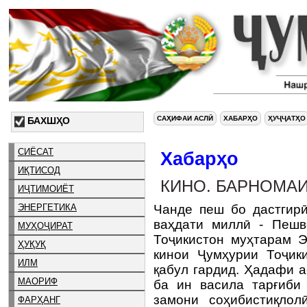
САҲИФАИ АСЛӢ
ХАБАРҲО
ҲУҶҶАТҲО
БАХШҲО
СИЁСАТ
Хабарҳо
ИҚТИСОД
КИНО. БАРНОМАИ
ИҶТИМОИЁТ
ЭНЕРГЕТИКА
Чанде пеш бо дастгирӣ
ваҳдати миллӣ - Пешв
МУҲОҶИРАТ
Тоҷикистон муҳтарам 
ҲУҚУҚ
кинои Ҷумҳурии Тоҷик
ИЛМ
қабул гардид. Ҳадафи 
МАОРИФ
ба ин васила тарғиби 
замони соҳибистиқлол
ФАРҲАНГ