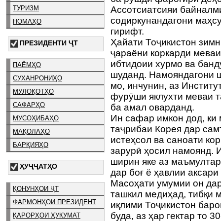
ТУРИЗМ
Ассотсиатсияи байналм
содиркунандагони маҳсу
НОМАҲО
гирифт.
Ҳайати Тоҷикистон зимн
ПРЕЗИДЕНТИ ҶТ
ҷараёни коркарди меваи
ибтидоии хурмо ва банд
ПАЁМҲО
шуданд. Намояндагони 
СУХАНРОНИҲО
мо, инчунин, аз Институ
МУЛОҚОТҲО
фурӯши яклухти меваи т
САФАРҲО
ба амал оварданд.
Ин сафар имкон дод, ки
МУСОҲИБАҲО
таҷрибаи Корея дар сам
МАҚОЛАҲО
истеҳсол ва саноати ко
БАРҚИЯҲО
зарурӣ ҳосил намоянд. И
ширин яке аз маъмултар
ҲУҶҶАТҲО
дар боғ ё ҳавлии аксари
Масоҳати умумии он дар
ҚОНУНҲОИ ҶТ
ташкил медиҳад, тибқи 
ФАРМОНҲОИ ПРЕЗИДЕНТ
иқлими Тоҷикистон баро
буда, аз ҳар гектар то 
ҚАРОРҲОИ ҲУКУМАТ