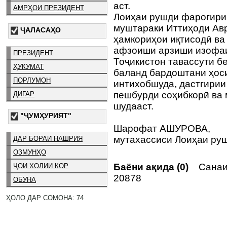
аст.
АМРҲОИ ПРЕЗИДЕНТ
Лоиҳаи рушди фарогири
муштараки Иттиҳоди Ав
ҶАЛАСАҲО
ҳамкориҳои иқтисодӣ ва
афзоиши арзиши изофаи
ПРЕЗИДЕНТ
Тоҷикистон тавассути бе
ҲУКУМАТ
баланд бардоштани ҳос
ПОРЛУМОН
интихобшуда, дастгирии
пешбурди соҳибкорӣ ва 
ДИГАР
шудааст.
"ҶУМҲУРИЯТ"
Шарофат АШУРОВА,
мутахассиси Лоиҳаи ру
ДАР БОРАИ НАШРИЯ
ОЗМУНҲО
Баёни ақида (0)
Санаи 
ҶОИ ХОЛИИ КОР
20878
ОБУНА
ҲОЛО ДАР СОМОНА: 74