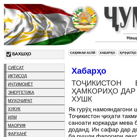
САҲИФАИ АСЛӢ
ХАБАРҲО
ҲУҶҶАТҲО
БАХШҲО
СИЁСАТ
Хабарҳо
ИҚТИСОД
ТОҶИКИСТОН 
ИҶТИМОИЁТ
ҲАМКОРИҲО ДАР
ЭНЕРГЕТИКА
ХУШК
МУҲОҶИРАТ
Як гурӯҳ намояндагони 
ҲУҚУҚ
Тоҷикистон ҷиҳати такм
ИЛМ
саноати коркарди мева 
МАОРИФ
доданд. Ин сафар дар д
ФАРҲАНГ
ба рушди фарогири деҳо