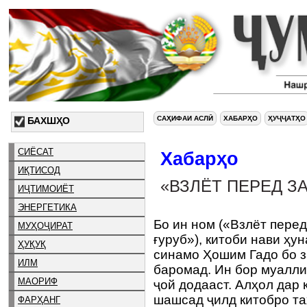
САҲИФАИ АСЛӢ
ХАБАРҲО
ҲУҶҶАТҲО
БАХШҲО
СИЁСАТ
Хабарҳо
ИҚТИСОД
«ВЗЛЁТ ПЕРЕД З
ИҶТИМОИЁТ
ЭНЕРГЕТИКА
Бо ин ном («Взлёт пере
МУҲОҶИРАТ
ғуруб»), китоби нави ҳ
ҲУҚУҚ
синамо Ҳошим Гадо бо з
ИЛМ
баромад. Ин бор муаллиф
МАОРИФ
ҷой додааст. Алҳол дар 
шашсад ҷилд китобро т
ФАРҲАНГ