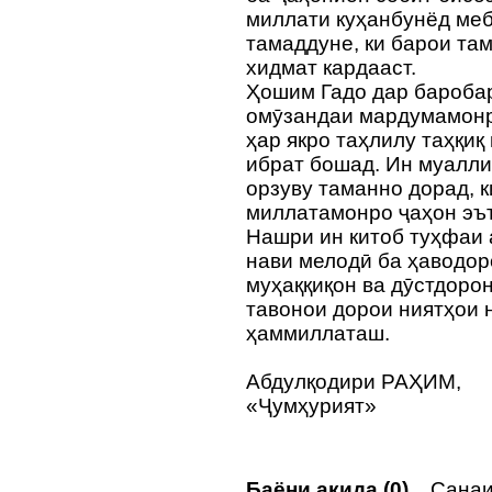
миллати куҳанбунёд меб
тамаддуне, ки барои та
хидмат кардааст.
Ҳошим Гадо дар бароба
омӯзандаи мардумамонро
ҳар якро таҳлилу таҳқиқ
ибрат бошад. Ин муалли
орзуву таманно дорад, 
миллатамонро ҷаҳон эъ
Нашри ин китоб туҳфаи
нави мелодӣ ба ҳаводор
муҳаққиқон ва дӯстдоро
тавонои дорои ниятҳои 
ҳаммиллаташ.
Абдулқодири РАҲИМ,
«Ҷумҳурият»
Баёни ақида (0)
Санаи 