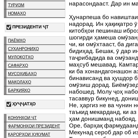
нарасондааст. Дар ин м
ТУРИЗМ
НОМАҲО
Ҳунарпеша бо навиштаи 
надорад. Ин ҳақиқатро ӯ
ПРЕЗИДЕНТИ ҶТ
китобҳои пешинаш ибро
шогирди ҳамеша омӯзан
ПАЁМҲО
чи, ки омӯхтааст, ба ди
СУХАНРОНИҲО
бидиҳад. Бешак, ӯ дар и
таҷрибадида ва омӯзан
МУЛОҚОТҲО
маҳсуб мешавад. Камтар
САФАРҲО
ки ба хонандагонашон аз
МУСОҲИБАҲО
бинависанд ва ҳушдор б
МАҚОЛАҲО
омӯзиш дорад. Биёмӯзед
БАРҚИЯҲО
набошед. Молу ҷоҳ набо
тасаввур бикунед, дони
ҲУҶҶАТҲО
Не, ҳаргиз не ва чунин 
таъкид мекарданд, ки аз
ҚОНУНҲОИ ҶТ
ҳам донишманд набояд, 
Оре, барҳақ фармудаанд
ФАРМОНҲОИ ПРЕЗИДЕНТ
Мекунад сероб дар об и
ҚАРОРҲОИ ҲУКУМАТ