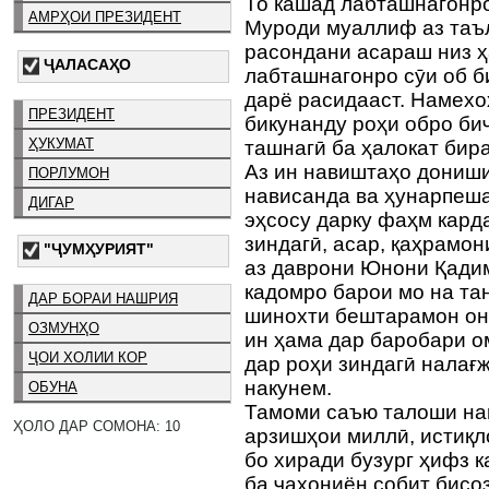
То кашад лабташнагонро
АМРҲОИ ПРЕЗИДЕНТ
Муроди муаллиф аз таъ
расондани асараш низ ҳ
ҶАЛАСАҲО
лабташнагонро сӯи об би
дарё расидааст. Намехо
ПРЕЗИДЕНТ
бикунанду роҳи обро би
ҲУКУМАТ
ташнагӣ ба ҳалокат бир
Аз ин навиштаҳо дониши
ПОРЛУМОН
нависанда ва ҳунарпеша
ДИГАР
эҳсосу дарку фаҳм кард
зиндагӣ, асар, қаҳрамо
"ҶУМҲУРИЯТ"
аз даврони Юнони Қадим
кадомро барои мо на тан
ДАР БОРАИ НАШРИЯ
шинохти бештарамон он
ОЗМУНҲО
ин ҳама дар баробари о
ҶОИ ХОЛИИ КОР
дар роҳи зиндагӣ налағ
накунем.
ОБУНА
Тамоми саъю талоши нав
ҲОЛО ДАР СОМОНА: 10
арзишҳои миллӣ, истиқл
бо хиради бузург ҳифз к
ба ҷаҳониён собит бисоз