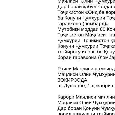
Маҷлиси Олии Ҷумҳури
Дар бораи қабул кардан
Тоҷикистон «Оид ба вор
ба Қонуни Ҷумҳурии Тоҷ
гаравхона (ломбард)»
Мутобиқи моддаи 60 Ко
Тоҷикистон Маҷлиси н
Ҷумҳурии Тоҷикистон қа
Қонуни Ҷумҳурии Тоҷик
тағйироту илова ба Қон
бораи гаравхона (ломба
Раиси Маҷлиси намоян
Маҷлиси Олии Ҷумҳурии
ЗОКИРЗОДА
ш. Душанбе, 1 декабри 
Қарори Маҷлиси милли
Маҷлиси Олии Ҷумҳурии
Дар бораи Қонуни Ҷумҳу
ворид намудани тағйиро