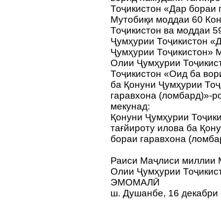
Тоҷикистон «Дар бораи 
Мутобиқи моддаи 60 Ко
Тоҷикистон ва моддаи 5
Ҷумҳурии Тоҷикистон «
Ҷумҳурии Тоҷикистон» 
Олии Ҷумҳурии Тоҷикис
Тоҷикистон «Оид ба вор
ба Қонуни Ҷумҳурии Тоҷ
гаравхона (ломбард)»-р
мекунад:
Қонуни Ҷумҳурии Тоҷик
тағйироту илова ба Қон
бораи гаравхона (ломба
Раиси Маҷлиси миллии
Олии Ҷумҳурии Тоҷикис
ЭМОМАЛӢ
ш. Душанбе, 16 декабри