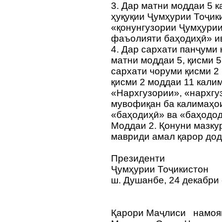
3. Дар матни моддаи 5 
ҳуқуқии Ҷумҳурии Тоҷик
«қонунгузории Ҷумҳурии
фаъолияти баҳодиҳӣ» ив
4. Дар сархати панҷуми 
матни моддаи 5, қисми 5
сархати чоруми қисми 2
қисми 2 моддаи 11 кали
«Нархгузории», «нархгу
мувофиқан ба калимаҳо
«баҳодиҳӣ» ва «баҳодод
Моддаи 2. Қонуни мазку
мавриди амал қарор до
Президенти
Ҷумҳурии Тоҷикистон
ш. Душанбе, 24 декабри
Қарори Маҷлиси намо