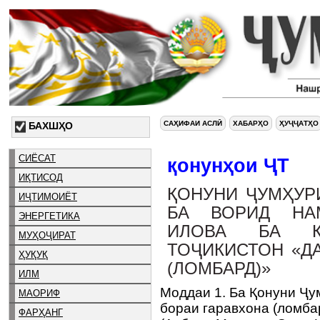
САҲИФАИ АСЛӢ
ХАБАРҲО
ҲУҶҶАТҲО
БАХШҲО
СИЁСАТ
қонунҳои ҶТ
ИҚТИСОД
ҚОНУНИ ҶУМҲУР
ИҶТИМОИЁТ
БА ВОРИД НАМ
ЭНЕРГЕТИКА
ИЛОВА БА Қ
МУҲОҶИРАТ
ТОҶИКИСТОН «Д
ҲУҚУҚ
(ЛОМБАРД)»
ИЛМ
Моддаи 1. Ба Қонуни Ҷу
МАОРИФ
бораи гаравхона (ломба
ФАРҲАНГ