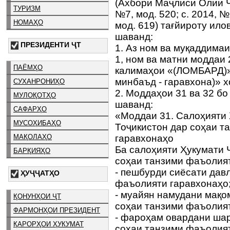
(Ахбори Маҷлиси Олии Ҷ
ТУРИЗМ
№7, мод. 520; с. 2014, №
НОМАҲО
мод. 619) тағйироту ило
шаванд:
ПРЕЗИДЕНТИ ҶТ
1. Аз ном ва муқаддимаи
1, ном ва матни моддаи 
ПАЁМҲО
калимаҳои «(ЛОМБАРД)»,
минбаъд - гаравхона)» 
СУХАНРОНИҲО
2. Моддаҳои 31 ва 32 бо
МУЛОҚОТҲО
шаванд:
САФАРҲО
«Моддаи 31. Салоҳияти
МУСОҲИБАҲО
Тоҷикистон дар соҳаи т
гаравхонаҳо
МАҚОЛАҲО
Ба салоҳияти Ҳукумати 
БАРҚИЯҲО
соҳаи танзими фаъолият
- пешбурди сиёсати дав
ҲУҶҶАТҲО
фаъолияти гаравхонаҳо
- муайян намудани мақо
ҚОНУНҲОИ ҶТ
соҳаи танзими фаъолият
ФАРМОНҲОИ ПРЕЗИДЕНТ
- фароҳам овардани ша
ҚАРОРҲОИ ҲУКУМАТ
соҳаи танзими фаъолия