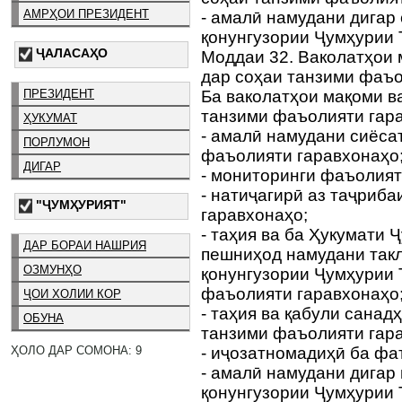
АМРҲОИ ПРЕЗИДЕНТ
- амалӣ намудани дигар
қонунгузории Ҷумҳурии 
ҶАЛАСАҲО
Моддаи 32. Ваколатҳои 
дар соҳаи танзими фаъо
ПРЕЗИДЕНТ
Ба ваколатҳои мақоми в
танзими фаъолияти гар
ҲУКУМАТ
- амалӣ намудани сиёса
ПОРЛУМОН
фаъолияти гаравхонаҳо
ДИГАР
- мониторинги фаъолият
- натиҷагирӣ аз таҷриб
"ҶУМҲУРИЯТ"
гаравхонаҳо;
- таҳия ва ба Ҳукумати 
ДАР БОРАИ НАШРИЯ
пешниҳод намудани так
ОЗМУНҲО
қонунгузории Ҷумҳурии 
фаъолияти гаравхонаҳо
ҶОИ ХОЛИИ КОР
- таҳия ва қабули санад
ОБУНА
танзими фаъолияти гар
ҲОЛО ДАР СОМОНА: 9
- иҷозатномадиҳӣ ба фа
- амалӣ намудани дигар
қонунгузории Ҷумҳурии 