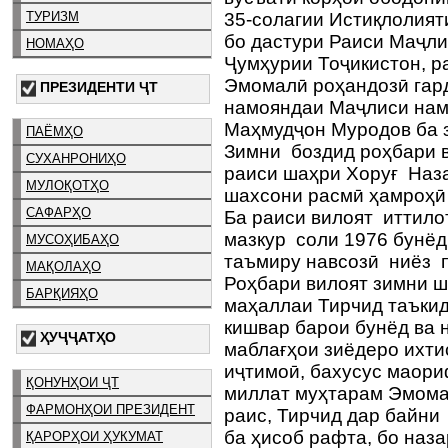
ТУРИЗМ
35‐солагии Истиқлолият
бо дастури Раиси Маҷл
НОМАҲО
Ҷумҳурии Тоҷикистон, 
Эмомалӣ роҳандозӣ гар
ПРЕЗИДЕНТИ ҶТ
намояндаи Маҷлиси на
Маҳмудҷон Муродов ба 
ПАЁМҲО
Зимни боздид роҳбари 
СУХАНРОНИҲО
раиси шаҳри Хоруғ Наз
МУЛОҚОТҲО
шахсони расмӣ ҳамроҳӣ
САФАРҲО
Ба раиси вилоят иттило
мазкур соли 1976 бунёд
МУСОҲИБАҲО
таъмиру навсозӣ ниёз п
МАҚОЛАҲО
Роҳбари вилоят зимни ш
БАРҚИЯҲО
маҳаллаи Тирчид таъкид
кишвар барои бунёд ва 
ҲУҶҶАТҲО
маблағҳои зиёдеро ихти
иҷтимоӣ, бахусус маори
ҚОНУНҲОИ ҶТ
миллат муҳтарам Эмома
ФАРМОНҲОИ ПРЕЗИДЕНТ
раис, Тирчид дар байн
ба ҳисоб рафта, бо наз
ҚАРОРҲОИ ҲУКУМАТ