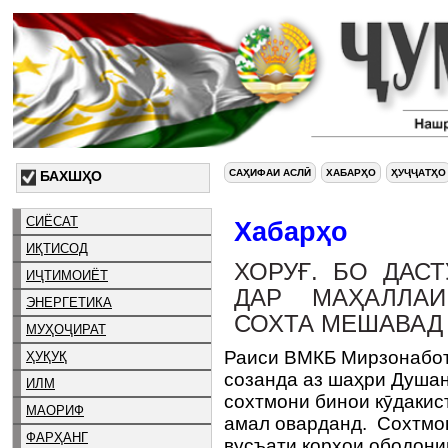
САҲИФАИ АСЛӢ
ХАБАРҲО
ҲУҶҶАТҲО
БАХШҲО
СИЁСАТ
Хабарҳо
ИҚТИСОД
ХОРУҒ. БО ДАС
ИҶТИМОИЁТ
ДАР МАҲАЛЛАИ
ЭНЕРГЕТИКА
СОХТА МЕШАВАД
МУҲОҶИРАТ
Раиси ВМКБ Мирзонабот
ҲУҚУҚ
созанда аз шаҳри Душа
ИЛМ
сохтмони бинои кӯдакис
МАОРИФ
амал оварданд. Сохтмо
ФАРҲАНГ
вусъати корҳои ободони