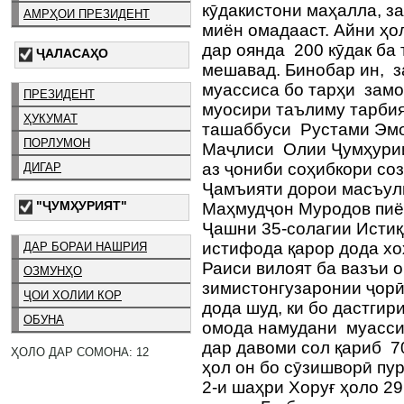
кӯдакистони маҳалла, з
АМРҲОИ ПРЕЗИДЕНТ
миён омадааст. Айни ҳол
дар оянда 200 кӯдак ба
ҶАЛАСАҲО
мешавад. Бинобар ин, з
муассиса бо тарҳи замо
ПРЕЗИДЕНТ
муосири таълиму тарбия
ҲУКУМАТ
ташаббуси Рустами Эм
ПОРЛУМОН
Маҷлиси Олии Ҷумҳурии
аз ҷониби соҳибкори со
ДИГАР
Ҷамъияти дорои масъул
"ҶУМҲУРИЯТ"
Маҳмудҷон Муродов пиё
Ҷашни 35‐солагии Исти
истифода қарор дода хо
ДАР БОРАИ НАШРИЯ
Раиси вилоят ба вазъи 
ОЗМУНҲО
зимистонгузаронии ҷорӣ
ҶОИ ХОЛИИ КОР
дода шуд, ки бо дастги
ОБУНА
омода намудани муасси
дар давоми сол қариб 7
ҲОЛО ДАР СОМОНА: 12
ҳол он бо сӯзишворӣ пу
2-и шаҳри Хоруғ ҳоло 2