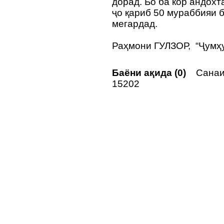
дорад. Бо ба кор андохт
ҷо қариб 50 мураббияи 
мегардад.
Раҳмони ГУЛЗОР, “Ҷумҳ
Баёни ақида (0)
Санаи 
15202