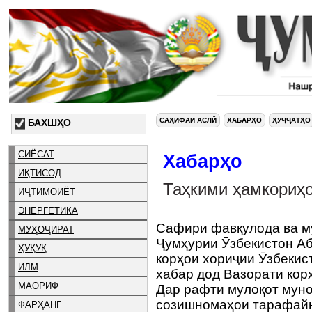
САҲИФАИ АСЛӢ
ХАБАРҲО
ҲУҶҶАТҲО
БАХШҲО
СИЁСАТ
Хабарҳо
ИҚТИСОД
Таҳкими ҳамкориҳо
ИҶТИМОИЁТ
ЭНЕРГЕТИКА
Сафири фавқулода ва м
МУҲОҶИРАТ
Ҷумҳурии Ӯзбекистон А
ҲУҚУҚ
корҳои хориҷии Ӯзбекис
ИЛМ
хабар дод Вазорати кор
МАОРИФ
Дар рафти мулоқот муно
созишномаҳои тарафайн
ФАРҲАНГ