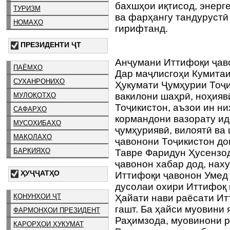
бахшҳои иқтисод, энерге
ТУРИЗМ
ва фарҳангу тандурустӣ
НОМАҲО
гирифтанд.
ПРЕЗИДЕНТИ ҶТ
Анҷумани Иттифоқи ҷав
ПАЁМҲО
Дар маҷлисгоҳи Кумитаи
СУХАНРОНИҲО
Ҳукумати Ҷумҳурии Тоҷи
вакилони шаҳрӣ, ноҳияв
МУЛОҚОТҲО
Тоҷикистон, аъзои ин н
САФАРҲО
кормандони вазорату ид
МУСОҲИБАҲО
ҷумҳуриявӣ, вилоятӣ ва
МАҚОЛАҲО
ҷавонони Тоҷикистон до
БАРҚИЯҲО
Тавре Фаридун Ҳусензод
ҷавонон хабар дод, наху
ҲУҶҶАТҲО
Иттифоқи ҷавонон Умед
дусолаи охири Иттифоқ
ҚОНУНҲОИ ҶТ
Ҳайати нави раёсати Ит
гашт. Ба ҳайси муовини
ФАРМОНҲОИ ПРЕЗИДЕНТ
Раҳимзода, муовинони 
ҚАРОРҲОИ ҲУКУМАТ