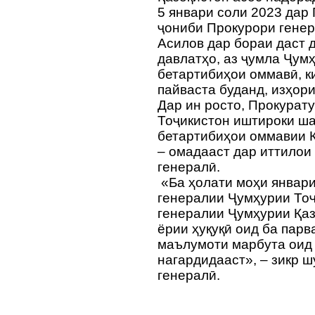
5 январи соли 2023 дар
ҷониби Прокурори генер
Асилов дар бораи даст 
давлатҳо, аз ҷумла Ҷум
бетартибиҳои оммавӣ, к
пайваста буданд, изҳор
Дар ин росто, Прокурат
Тоҷикистон иштироки ш
бетартибиҳои оммавии Қ
– омадааст дар иттилои
генералӣ.
«Ба ҳолати моҳи январи
генералии Ҷумҳурии Тоҷ
генералии Ҷумҳурии Қаз
ёрии ҳуқуқӣ оид ба парв
маълумоти марбута оид 
нагардидааст», – зикр 
генералӣ.