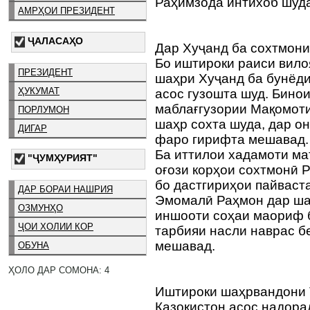
Раҳимзода интихоб шуд
АМРҲОИ ПРЕЗИДЕНТ
ҶАЛАСАҲО
Дар Хуҷанд ба сохтмони
Бо иштироки раиси вило
ПРЕЗИДЕНТ
шаҳри Хуҷанд ба бунёди
ҲУКУМАТ
асос гузошта шуд. Бинои
маблағгузории Мақомоти
ПОРЛУМОН
шаҳр сохта шуда, дар о
ДИГАР
фаро гирифта мешавад.
Ба иттилои хадамоти ма
"ҶУМҲУРИЯТ"
оғози корҳои сохтмонӣ 
бо дастгириҳои пайвас
ДАР БОРАИ НАШРИЯ
Эмомалӣ Раҳмон дар ша
ОЗМУНҲО
иншооти соҳаи маориф 
ҶОИ ХОЛИИ КОР
тарбияи насли наврас 
мешавад.
ОБУНА
ҲОЛО ДАР СОМОНА: 4
Иштироки шаҳрвандони 
Қазоқистон асос надора