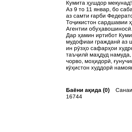
Кумита ҳушдор мекунад!
Аз 9 то 11 январ, бо са
аз самти ғарби Федерат
Тоҷикистон сардшавии ҳа
Агентии обуҳавошиносӣ
Дар ҳамин иртибот Куми
мудофиаи гражданӣ аз ш
ин рӯзҳо сафарҳои худр
таъҷилӣ маҳдуд намуда,
чорво, моҳидорӣ, ғунучи
кӯҳистон худдорӣ намоя
Баёни ақида (0)
Санаи 
16744