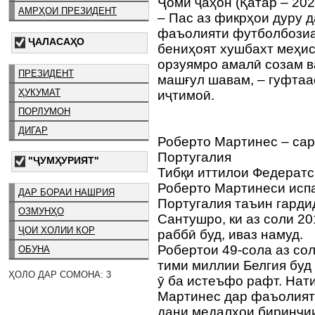
Ҷоми ҷаҳон (Қатар – 20
АМРҲОИ ПРЕЗИДЕНТ
– Пас аз фикрҳои дуру 
фаъолияти футболбозиа
ҶАЛАСАҲО
бениҳоят хушбахт меҳис
орзуямро амалӣ созам в
ПРЕЗИДЕНТ
машғул шавам, – гуфтаа
ҲУКУМАТ
иҷтимоӣ.
ПОРЛУМОН
ДИГАР
Роберто Мартинес – са
Португалия
"ҶУМҲУРИЯТ"
Тибқи иттилои Федератс
Роберто Мартинеси исп
ДАР БОРАИ НАШРИЯ
Португалия таъин гарди
ОЗМУНҲО
Сантушро, ки аз соли 20
ҶОИ ХОЛИИ КОР
раббӣ буд, иваз намуд.
Робертои 49-сола аз со
ОБУНА
тими миллии Белгия буд
ҲОЛО ДАР СОМОНА: 3
ӯ ба истеъфо рафт. Нат
Мартинес дар фаъолият
дани медалҳои биринҷии