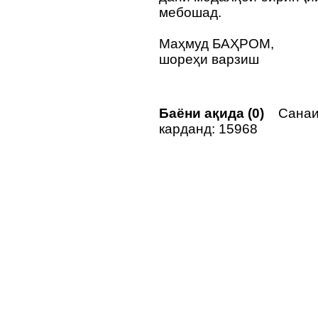
мебошад.
Маҳмуд БАҲРОМ,
шореҳи варзиш
Баёни ақида (0)
Санаи
карданд: 15968