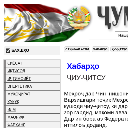
САҲИФАИ АСЛӢ
ХАБАРҲО
ҲУҶҶАТҲО
БАХШҲО
СИЁСАТ
Хабарҳо
ИҚТИСОД
ҶИУ-ҶИТСУ
ИҶТИМОИЁТ
ЭНЕРГЕТИКА
Меҳроҷ дар Чин нишони
МУҲОҶИРАТ
Варзишгари тоҷик Меҳр
ҲУҚУҚ
кушоди ҷиу-ҷитсу, ки да
ИЛМ
зор гардид, мақоми авва
МАОРИФ
Дар ин бора аз Федерат
иттилоъ доданд.
ФАРҲАНГ