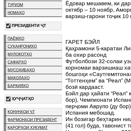
Ёдовар мешавем, ки дар
ТУРИЗМ
октябр – 10 ноябр, Амо
НОМАҲО
варзиш-гарони тоҷик 10
ПРЕЗИДЕНТИ ҶТ
ПАЁМҲО
ГАРЕТ БЭЙЛ
СУХАНРОНИҲО
Қаҳрамони 5-каратаи Л
ба охир расонд
МУЛОҚОТҲО
Футболбози 32-солаи уэ
САФАРҲО
корномаи варзишиаш хаб
МУСОҲИБАҲО
бошгоҳи «Саутгемптона»
МАҚОЛАҲО
“Тоттенҳем” ва “Реал” 
БАРҚИЯҲО
бозӣ кардааст.
Бэйл дар ҳайати “Реал” 
ҲУҶҶАТҲО
бор), Чемпионати Испани
перҷоми Аврупо (ду бор
ҚОНУНҲОИ ҶТ
Испания мебошад.
Ин бозигар беҳтарин ни
ФАРМОНҲОИ ПРЕЗИДЕНТ
(41 гол) буда, тавонист
ҚАРОРҲОИ ҲУКУМАТ