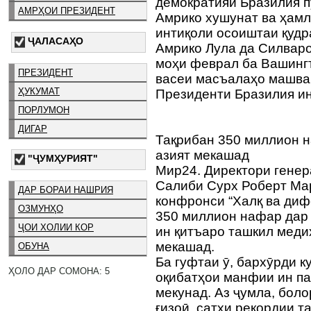
демократияи Бразилия 
АМРҲОИ ПРЕЗИДЕНТ
Амрико хушунат ва ҳамл
интиқоли осоиштаи қудр
ҶАЛАСАҲО
Амрико Лула да Силваро
моҳи феврал ба Вашингт
ПРЕЗИДЕНТ
васеи масъалаҳо машвар
ҲУКУМАТ
Президенти Бразилия ин
ПОРЛУМОН
ДИГАР
Тақрибан 350 миллион н
азият мекашад
"ҶУМҲУРИЯТ"
Мир24. Директори гене
Салиби Сурх Роберт Ма
ДАР БОРАИ НАШРИЯ
конфронси “Халқ ва дифо
ОЗМУНҲО
350 миллион нафар дар 
ҶОИ ХОЛИИ КОР
ин қитъаро ташкил медиҳ
мекашад.
ОБУНА
Ба гуфтаи ӯ, бархӯрди к
ҲОЛО ДАР СОМОНА: 5
оқибатҳои манфии ин па
мекунад. Аз ҷумла, бол
ғизоӣ, сатҳи рекордии 