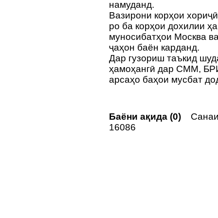
намуданд.
Вазирони корҳои хориҷ
ро ба корҳои дохилии ҳа
муносибатҳои Москва ва
ҷаҳон баён карданд.
Дар гузориш таъкид шуда
ҳамоҳангӣ дар СММ, БР
арсаҳо баҳои мусбат д
Баёни ақида (0)
Санаи 
16086