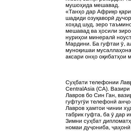
мушоҳида мешавад.
«Танҳо дар Африқо қар
шадиди озуқаворӣ дучор
хоҳад шуд, зеро таъмин
мешавад ва ҳосили зиро
нуриҳои минералӣ ноуст
Мардини. Ба гуфтаи ӯ, а
муноқишаи мусаллаҳона 
аксари онҳо оқибатҳои 
Суҳбати телефонии Лав
CentralAsia (CA). Вазир
Лавров бо Син Ган, вази
гуфтугӯи телефонӣ анҷ
Лавров ҳамтои чинии ху
табрик гуфта, ба ӯ дар 
Зимни суҳбат дипломатҳ
номаи дуҷониба, ҷаҳонӣ