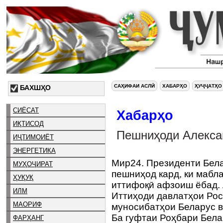
САҲИФАИ АСЛӢ
ХАБАРҲО
ҲУҶҶАТҲО
БАХШҲО
СИЁСАТ
Хабарҳо
ИҚТИСОД
Пешниҳоди Алекса
ИҶТИМОИЁТ
ЭНЕРГЕТИКА
Мир24. Президенти Бел
МУҲОҶИРАТ
пешниҳод кард, ки мабл
ҲУҚУҚ
иттифоқӣ афзоиш ёбад. 
ИЛМ
Иттиҳоди давлатҳои Рос
МАОРИФ
муносибатҳои Беларус в
Ба гуфтаи Роҳбари Бела
ФАРҲАНГ