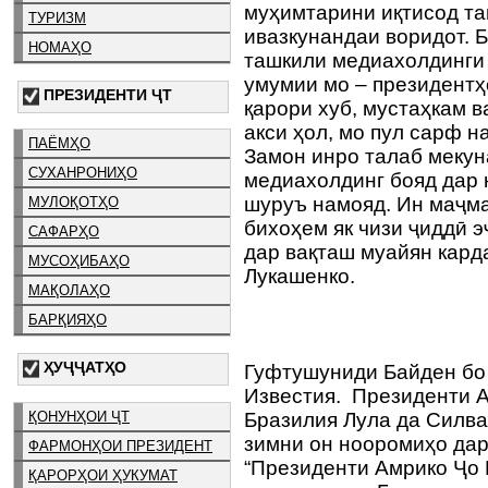
муҳимтарини иқтисод та
ТУРИЗМ
ивазкунандаи воридот. Б
НОМАҲО
ташкили медиахолдинги 
умумии мо – президентҳо
ПРЕЗИДЕНТИ ҶТ
қарори хуб, мустаҳкам 
акси ҳол, мо пул сарф 
ПАЁМҲО
Замон инро талаб мекуна
СУХАНРОНИҲО
медиахолдинг бояд дар 
шуруъ намояд. Ин маҷма
МУЛОҚОТҲО
бихоҳем як чизи ҷиддӣ 
САФАРҲО
дар вақташ муайян карда
МУСОҲИБАҲО
Лукашенко.
МАҚОЛАҲО
БАРҚИЯҲО
ҲУҶҶАТҲО
Гуфтушуниди Байден бо
Известия. Президенти 
ҚОНУНҲОИ ҶТ
Бразилия Лула да Силва
зимни он нооромиҳо да
ФАРМОНҲОИ ПРЕЗИДЕНТ
“Президенти Амрико Ҷо 
ҚАРОРҲОИ ҲУКУМАТ