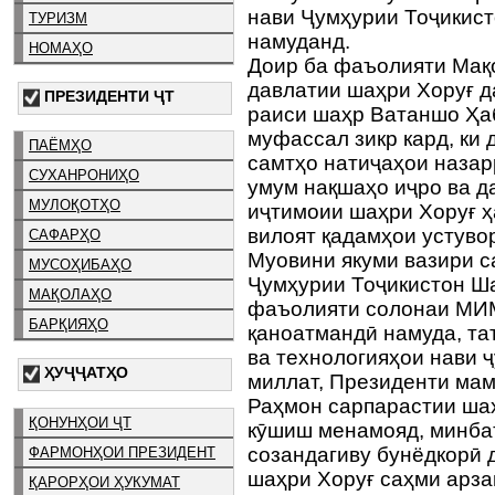
нави Ҷумҳурии Тоҷикис
ТУРИЗМ
намуданд.
НОМАҲО
Доир ба фаъолияти Мақ
давлатии шаҳри Хоруғ д
ПРЕЗИДЕНТИ ҶТ
раиси шаҳр Ватаншо Ҳа
муфассал зикр кард, ки 
ПАЁМҲО
самтҳо натиҷаҳои назар
СУХАНРОНИҲО
умум нақшаҳо иҷро ва д
МУЛОҚОТҲО
иҷтимоии шаҳри Хоруғ 
вилоят қадамҳои устуво
САФАРҲО
Муовини якуми вазири с
МУСОҲИБАҲО
Ҷумҳурии Тоҷикистон Ш
МАҚОЛАҲО
фаъолияти солонаи МИМ
БАРҚИЯҲО
қаноатмандӣ намуда, та
ва технологияҳои нави 
ҲУҶҶАТҲО
миллат, Президенти ма
Раҳмон сарпарастии шаҳ
ҚОНУНҲОИ ҶТ
кӯшиш менамояд, минбаъ
созандагиву бунёдкорӣ
ФАРМОНҲОИ ПРЕЗИДЕНТ
шаҳри Хоруғ саҳми арзан
ҚАРОРҲОИ ҲУКУМАТ