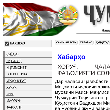
САҲИФАИ АСЛӢ
ХАБАРҲО
ҲУҶҶАТҲО
БАХШҲО
СИЁСАТ
Хабарҳо
ИҚТИСОД
ХОРУҒ. ҶАЛ
ИҶТИМОИЁТ
ФАЪОЛИЯТИ СОЛ
ЭНЕРГЕТИКА
Дар ҷаласаи ҷамъбасти
МУҲОҶИРАТ
Мақомоти иҷроияи ҳоки
ҲУҚУҚ
муовини Раиси Маҷлиси
ИЛМ
Ҷумҳурии Тоҷикистон, р
МАОРИФ
Кӯҳистони Бадахшон Ми
ФАРҲАНГ
ва муовини якуми вазир