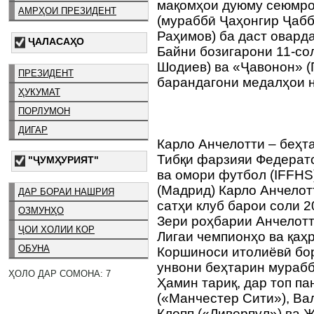
мақомҳои дуюму сеюмро
АМРҲОИ ПРЕЗИДЕНТ
(мураббӣ Ҷаҳонгир Ҷабб
Раҳимов) ба даст овард
ҶАЛАСАҲО
Байни бозигарони 11-со
Шодиев) ва «Ҷавонон» 
ПРЕЗИДЕНТ
барандагони медалҳои н
ҲУКУМАТ
ПОРЛУМОН
ДИГАР
Карло Анчелотти – беҳт
Тибқи фарзияи Федерат
"ҶУМҲУРИЯТ"
ва омори футбол (IFFHS
(Мадрид) Карло Анчелот
ДАР БОРАИ НАШРИЯ
сатҳи клуб барои соли 
ОЗМУНҲО
Зери роҳбарии Анчелотт
ҶОИ ХОЛИИ КОР
Лигаи чемпионҳо ва қаҳ
ОБУНА
Коршиноси итолиёвӣ бо
унвони беҳтарин мурабб
ҲОЛО ДАР СОМОНА: 7
Ҳамин тариқ, дар топ п
(«Манчестер Сити»), Ва
Клопп («Ливерпул») ва 