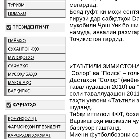
мегардад.
ТУРИЗМ
Бояд гуфт, ки моҳи сен
НОМАҲО
пирӯзӣ дар сабқатҳои Da
муқобили Ҷош Уик бо ш
ПРЕЗИДЕНТИ ҶТ
намуда, аввалин размгар
Тоҷикистон гардид.
ПАЁМҲО
СУХАНРОНИҲО
МУЛОҚОТҲО
«ТАЪТИЛИ ЗИМИСТОНА
САФАРҲО
“Солор” ва “Поиск” – ғо
МУСОҲИБАҲО
Дастаҳои “Солор” (миён
МАҚОЛАҲО
таваллудашон 2010) ва 
БАРҚИЯҲО
соли таваллудашон 2011
таҳти унвони «Таътили 
ҲУҶҶАТҲО
шуданд.
Тибқи иттилои ФФТ, боз
ҚОНУНҲОИ ҶТ
Варзишгоҳи марказии ҷ
баргузор гаштанд.
ФАРМОНҲОИ ПРЕЗИДЕНТ
Миёни футболбозони со
ҚАРОРҲОИ ҲУКУМАТ