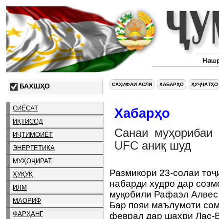
САҲИФАИ АСЛӢ
ХАБАРҲО
ҲУҶҶАТҲО
БАХШҲО
СИЁСАТ
Хабарҳо
ИҚТИСОД
Санаи муҳорибаи 
ИҶТИМОИЁТ
UFC аниқ шуд
ЭНЕРГЕТИКА
МУҲОҶИРАТ
Размикори 23-солаи тоҷ
ҲУҚУҚ
набарди худро дар созмо
ИЛМ
муқобили Рафаэл Алвес
МАОРИФ
Бар пояи маълумоти сом
ФАРҲАНГ
феврал дар шаҳри Лас-