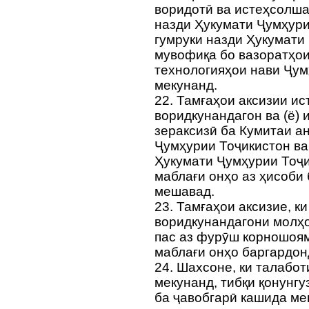
воридотӣ ва истеҳсолш
назди Ҳукумати Ҷумҳури
гумруки назди Ҳукумати
мувофиқа бо вазоратҳои
технологияҳои нави Ҷум
мекунанд.
22. Тамғаҳои аксизии и
воридкунандагон ва (ё)
зераксизӣ ба Кумитаи а
Ҷумҳурии Тоҷикистон ва
Ҳукумати Ҷумҳурии Тоҷи
маблағи онҳо аз ҳисоби
мешавад.
23. Тамғаҳои аксизие, к
воридкунандагони молҳо
пас аз фурӯш корношоям
маблағи онҳо баргардо
24. Шахсоне, ки талабо
мекунанд, тибқи қонунг
ба ҷавобгарӣ кашида ме