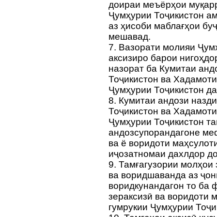
доираи меъёрҳои муқар
Ҷумҳурии Тоҷикистон ам
аз ҳисоби маблағҳои бу
мешавад.
7. Вазорати молияи Ҷум
аксизиро барои нигоҳдо
назорат ба Кумитаи анд
Тоҷикистон ва Хадамоти
Ҷумҳурии Тоҷикистон да
8. Кумитаи андози назд
Тоҷикистон ва Хадамоти
Ҷумҳурии Тоҷикистон та
андозсупорандагоне ме
ва ё воридоти маҳсулот
иҷозатномаи дахлдор д
9. Тамғагузории молҳои
ва воридшаванда аз ҷон
воридкунандагон то ба
зераксизӣ ва воридоти 
гумрукии Ҷумҳурии Тоҷи