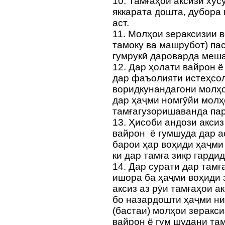
10. Тамғаҳои аксизӣ ху
яккарата дошта, дубора
аст.
11. Молҳои зераксизии 
тамоку ва машрубот) пас
гумрукӣ дароварда меш
12. Дар ҳолати вайрон ё
дар фаъолияти истеҳсол
воридкунандагони молҳо
дар ҳаҷми номгӯйи молҳ
тамғагузоришаванда пар
13. Ҳисоби андози аксиз
вайрон ё гумшуда дар а
барои ҳар воҳиди ҳаҷми
ки дар тамға зикр гарди
14. Дар сурати дар тамғ
ишора ба ҳаҷми воҳиди 
аксиз аз рӯи тамғаҳои 
бо назардошти ҳаҷми ни
(бастаи) молҳои зеракс
вайрон ё гум шудани та