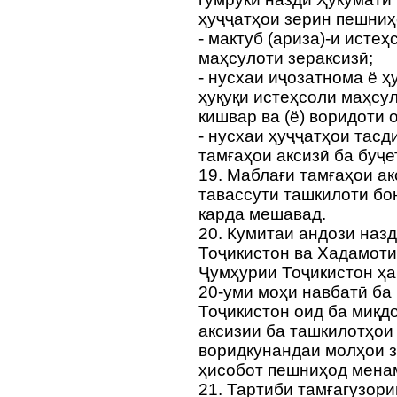
ҳуҷҷатҳои зерин пешниҳ
- мактуб (ариза)-и исте
маҳсулоти зераксизӣ;
- нусхаи иҷозатнома ё ҳ
ҳуқуқи истеҳсоли маҳсу
кишвар ва (ё) воридоти 
- нусхаи ҳуҷҷатҳои тас
тамғаҳои аксизӣ ба буҷе
19. Маблағи тамғаҳои ак
тавассути ташкилоти бо
карда мешавад.
20. Кумитаи андози наз
Тоҷикистон ва Хадамоти
Ҷумҳурии Тоҷикистон ҳа
20-уми моҳи навбатӣ ба
Тоҷикистон оид ба миқд
аксизии ба ташкилотҳои 
воридкунандаи молҳои 
ҳисобот пешниҳод мена
21. Тартиби тамғагузор