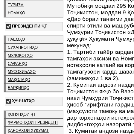
ТУРИЗМ
Мутобиқи моддаи 295 К
Тоҷикистон, моддаи 9 Қ
НОМАҲО
«Дар бораи танзими да
спирти этилӣ ва машруб
ПРЕЗИДЕНТИ ҶТ
Ҷумҳурии Тоҷикистон «
ҳуқуқӣ» Ҳукумати Ҷумҳу
ПАЁМҲО
мекунад:
СУХАНРОНИҲО
1. Тартиби тайёр карда
МУЛОҚОТҲО
тамғаҳои аксизӣ ва Ном
САФАРҲО
истеҳсоли ватанӣ ва вор
тамғагузорӣ карда шава
МУСОҲИБАҲО
(замимаҳои 1 ва 2).
МАҚОЛАҲО
2. Кумитаи андози назд
БАРҚИЯҲО
Тоҷикистон якҷо бо Ваз
нави Ҷумҳурии Тоҷикист
ҲУҶҶАТҲО
ҳисоб гирифтани гардиш
(маҳсулоти тамоку ва ма
ҚОНУНҲОИ ҶТ
дар корхонаҳои истеҳсо
ФАРМОНҲОИ ПРЕЗИДЕНТ
дидбонгоҳҳои назоратӣ
3. Кумитаи андози назд
ҚАРОРҲОИ ҲУКУМАТ