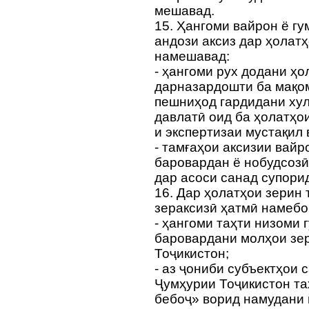
мешавад.
15. Ҳангоми вайрон ё гу
андози аксиз дар ҳолатҳ
намешавад:
- ҳангоми рух додани ҳо
дарназардошти ба мақом
пешниҳод гардидани ху
давлатӣ оид ба ҳолатҳои
и экспертизаи мустақил 
- тамғаҳои аксизии вайр
баровардан ё нобудсозӣ
дар асоси санад супори
16. Дар ҳолатҳои зерин
зераксизӣ ҳатмӣ намеб
- ҳангоми таҳти низоми
баровардани молҳои зер
Тоҷикистон;
- аз ҷониби субъектҳои 
Ҷумҳурии Тоҷикистон та
бебоҷ» ворид намудани 