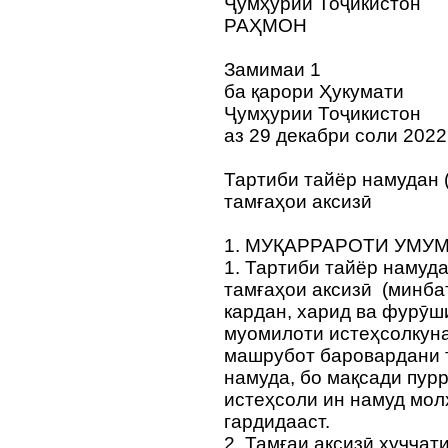
Ҷумҳурии Тоҷикистон
РАҲМОН
Замимаи 1
ба қарори Ҳукумати
Ҷумҳурии Тоҷикистон
аз 29 декабри соли 202
Тартиби тайёр намудан 
тамғаҳои аксизӣ
1. МУҚАРРАРОТИ УМУ
1. Тартиби тайёр намуд
тамғаҳои аксизӣ (минба
кардан, харид ва фурӯш
муомилоти истеҳсолкуна
машрубот баровардани 
намуда, бо мақсади пур
истеҳсоли ин намуд мол
гардидааст.
2. Тамғаи аксизӣ ҳуҷҷат