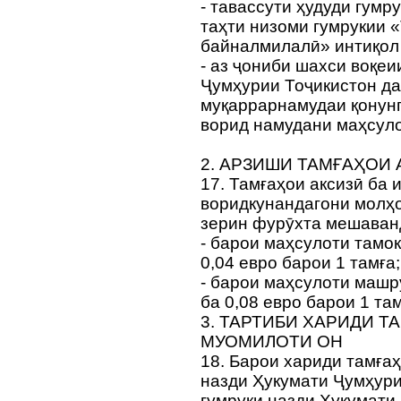
- тавассути ҳудуди гумр
таҳти низоми гумрукии 
байналмилалӣ» интиқол 
- аз ҷониби шахси воқеи
Ҷумҳурии Тоҷикистон д
муқаррарнамудаи қонун
ворид намудани маҳсуло
2. АРЗИШИ ТАМҒАҲОИ
17. Тамғаҳои аксизӣ ба 
воридкунандагони молҳо
зерин фурӯхта мешаван
- барои маҳсулоти тамо
0,04 евро барои 1 тамға;
- барои маҳсулоти машр
ба 0,08 евро барои 1 там
3. ТАРТИБИ ХАРИДИ Т
МУОМИЛОТИ ОН
18. Барои хариди тамға
назди Ҳукумати Ҷумҳури
гумруки назди Ҳукумати