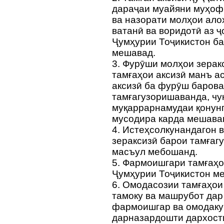
дараҷаи муайяни муҳофи
ва назорати молҳои ало
ватанӣ ва воридотӣ аз 
Ҷумҳурии Тоҷикистон б
мешавад.
3. Фурӯши молҳои зерак
тамғаҳои аксизӣ манъ ас
аксизӣ ба фурӯш барова
тамғагузоришаванда, чу
муқаррарнамудаи қонун
мусодира карда мешава
4. Истеҳсолкунандагон 
зераксизӣ барои тамғаг
масъул мебошанд.
5. Фармоишгари тамғаҳо
Ҷумҳурии Тоҷикистон м
6. Омодасозии тамғаҳои
тамоку ва машрубот дар
фармоишгар ва омодаку
дарназардошти дархост