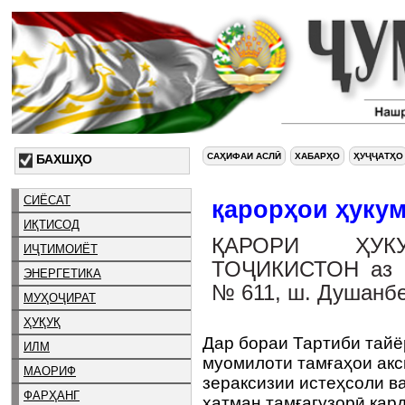
САҲИФАИ АСЛӢ
ХАБАРҲО
ҲУҶҶАТҲО
БАХШҲО
СИЁСАТ
қарорҳои ҳукум
ИҚТИСОД
ҚАРОРИ ҲУК
ИҶТИМОИЁТ
ТОҶИКИСТОН аз 2
ЭНЕРГЕТИКА
№ 611, ш. Душанб
МУҲОҶИРАТ
ҲУҚУҚ
Дар бораи Тартиби тайё
ИЛМ
муомилоти тамғаҳои акс
МАОРИФ
зераксизии истеҳсоли ва
ФАРҲАНГ
ҳатман тамғагузорӣ кар