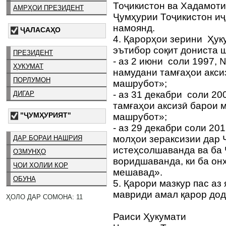
Тоҷикистон ва Хадамоти
АМРҲОИ ПРЕЗИДЕНТ
Ҷумҳурии Тоҷикистон иҷ
намоянд.
ҶАЛАСАҲО
4. Қарорҳои зерини Ҳук
эътибор соқит дониста 
ПРЕЗИДЕНТ
- аз 2 июни соли 1997,
ҲУКУМАТ
намудани тамғаҳои акси
ПОРЛУМОН
машрубот»;
- аз 31 декабри соли 2
ДИГАР
тамғаҳои аксизӣ барои 
"ҶУМҲУРИЯТ"
машрубот»;
- аз 29 декабри соли 2
молҳои зераксизии дар 
ДАР БОРАИ НАШРИЯ
истеҳсолшаванда ва ба
ОЗМУНҲО
воридшаванда, ки ба онҳ
ҶОИ ХОЛИИ КОР
мешавад».
ОБУНА
5. Қарори мазкур пас аз
мавриди амал қарор до
ҲОЛО ДАР СОМОНА: 11
Раиси Ҳукумати