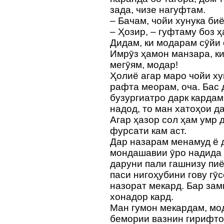
зада, чизе нагуфтам.
– Бачам, чойи хунука биё
– Ҳозир, – гуфтаму боз 
Дидам, ки модарам сӯйи
Имрӯз ҳамон манзара, ки
мегӯям, модар!
Ҳолиё агар маро чойи хун
рафта меорам, оча. Бас 
бузургиатро дарк кардам
надод, то ман хатоҳои д
Агар ҳазор сол ҳам умр 
фурсати кам аст.
Дар назарам менамуд ё д
мондашавии ӯро надида б
даруни пали гашнизу пиё
паси нигоҳубини гову гӯс
назорат мекард. Бар за
хонадор кард.
Ман гумон мекардам, мод
бемории вазнин гирифтор