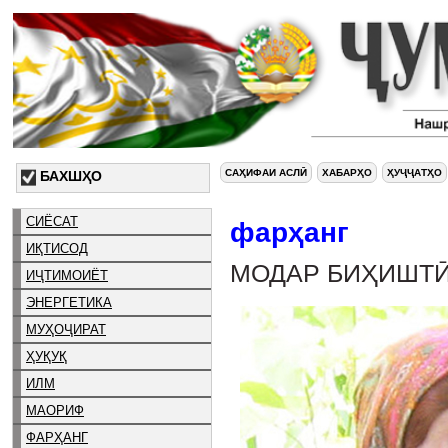
САҲИФАИ АСЛӢ
ХАБАРҲО
ҲУҶҶАТҲО
БАХШҲО
СИЁСАТ
фарҳанг
ИҚТИСОД
МОДАР БИҲИШТӢ
ИҶТИМОИЁТ
ЭНЕРГЕТИКА
МУҲОҶИРАТ
ҲУҚУҚ
ИЛМ
МАОРИФ
ФАРҲАНГ