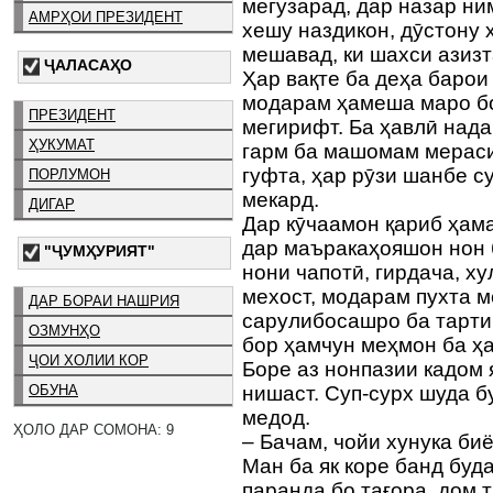
мегузарад, дар назар н
АМРҲОИ ПРЕЗИДЕНТ
хешу наздикон, дӯстону 
мешавад, ки шахси ази
ҶАЛАСАҲО
Ҳар вақте ба деҳа баро
модарам ҳамеша маро бо
ПРЕЗИДЕНТ
мегирифт. Ба ҳавлӣ нада
ҲУКУМАТ
гарм ба машомам мераси
гуфта, ҳар рӯзи шанбе 
ПОРЛУМОН
мекард.
ДИГАР
Дар кӯчаамон қариб ҳам
дар маъракаҳояшон нон б
"ҶУМҲУРИЯТ"
нони чапотӣ, гирдача, ху
мехост, модарам пухта 
ДАР БОРАИ НАШРИЯ
сарулибосашро ба тарти
ОЗМУНҲО
бор ҳамчун меҳмон ба ҳ
ҶОИ ХОЛИИ КОР
Боре аз нонпазии кадом 
нишаст. Суп-сурх шуда 
ОБУНА
медод.
ҲОЛО ДАР СОМОНА: 9
– Бачам, чойи хунука биё
Ман ба як коре банд буд
паранда бо тағора, дом 