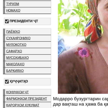
ТУРИЗМ
НОМАҲО
ПРЕЗИДЕНТИ ҶТ
ПАЁМҲО
СУХАНРОНИҲО
МУЛОҚОТҲО
САФАРҲО
МУСОҲИБАҲО
МАҚОЛАҲО
БАРҚИЯҲО
ҲУҶҶАТҲО
ҚОНУНҲОИ ҶТ
Модарро бузургтарин сар
ФАРМОНҲОИ ПРЕЗИДЕНТ
дар вақташ на ҳама ба қ
ҚАРОРҲОИ ҲУКУМАТ