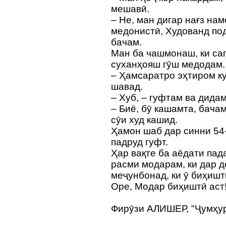
мешавӣ.
– Не, ман дигар нағз на
медонистӣ, Худованд по
бачам.
Ман ба чашмонаш, ки сап
суханҳояш гӯш медодам.
– Ҳамсаратро эҳтиром кун
шавад.
– Хуб, – гуфтам ва дида
– Биё, бӯ кашамта, бача
сӯи худ кашид.
Ҳамон шаб дар синни 54
падруд гуфт.
Ҳар вақте ба аёдати пад
расми модарам, ки дар д
меҷунбонад, ки ӯ биҳиштӣ
Оре, Модар биҳиштӣ аст
Фирӯзи АЛИШЕР, "Ҷумҳу