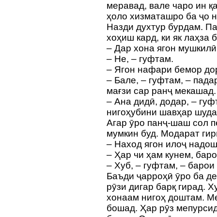
меравад, вале чаро ин қ
ҳоло хизматашро ба ҷо
Назди духтур бурдам. П
хоҳиш кард, ки як лаҳза
– Дар хона ягон мушкилӣ
– Не, – гуфтам.
– Ягон нафари бемор дор
– Бале, – гуфтам, – пада
мағзи сар ранҷ мекашад.
– Ана дидӣ, додар, – гуф
нигоҳубини шавҳар шуда,
Агар ӯро панҷ-шаш сол 
мумкин буд. Модарат ги
– Наход ягон илоҷ надо
– Ҳар чи ҳам кунем, баро
– Хуб, – гуфтам, – барои
Баъди ҷарроҳӣ ӯро ба де
рӯзи дигар барқ гирад. Х
хонаам нигоҳ доштам. Ме
бошад. Ҳар рӯз мепурсид