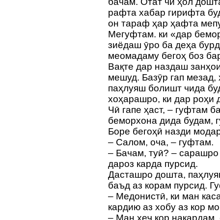
бачам. Отат чӣ ҳол дош
рафта хабар гирифта бу
он тараф ҳар ҳафта меп
Мегуфтам. ки «дар бемор
зиёдаш ӯро ба деҳа бурд
меомадаму бегоҳ боз б
Вақте дар наздаш занҳо
мешуд. Базӯр гап мезад, 
паҳлуяш болишт чида бу
хоҳарашро, ки дар роҳи д
Чӣ гапе ҳаст, – гуфтам б
беморхона дида будам, г
Боре бегоҳӣ назди мода
– Салом, оча, – гуфтам.
– Бачам, туӣ? – сарашр
дароз карда пурсид.
Дасташро дошта, паҳлуя
баъд аз корам пурсид. Гу
– Медонистӣ, ки ман кас
кардию аз хобу аз кор мо
– Ман ҳеҷ кор накардам, 