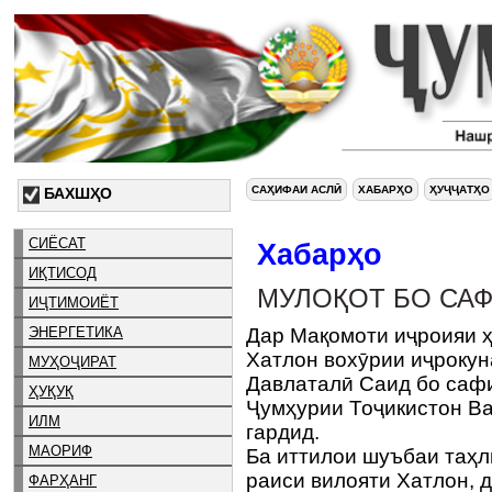
САҲИФАИ АСЛӢ
ХАБАРҲО
ҲУҶҶАТҲО
БАХШҲО
СИЁСАТ
Хабарҳо
ИҚТИСОД
МУЛОҚОТ БО СА
ИҶТИМОИЁТ
ЭНЕРГЕТИКА
Дар Мақомоти иҷроияи ҳ
Хатлон вохӯрии иҷрокун
МУҲОҶИРАТ
Давлаталӣ Саид бо саф
ҲУҚУҚ
Ҷумҳурии Тоҷикистон Ва
ИЛМ
гардид.
МАОРИФ
Ба иттилои шуъбаи таҳл
раиси вилояти Хатлон, 
ФАРҲАНГ