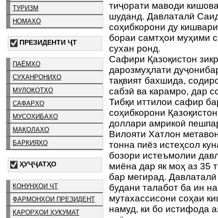
тиҷорати маводи кишова
ТУРИЗМ
шуданд. Давлаталӣ Саид
НОМАҲО
соҳибкорони ду кишвари
бораи самтҳои муҳими с
ПРЕЗИДЕНТИ ҶТ
сухан ронд.
Сафири Қазоқистон зикр
ПАЁМҲО
дарозмуҳлати дуҷониба
СУХАНРОНИҲО
тақвият бахшида, содиро
сабзӣ ва карамро, дар 
МУЛОҚОТҲО
Тибқи иттилои сафир ба
САФАРҲО
соҳибкорони Қазоқисто
МУСОҲИБАҲО
доллари амрикоӣ пешпа
МАҚОЛАҲО
Вилояти Хатлон метавон
БАРҚИЯҲО
тонна пиёз истеҳсол кун
бозори истеъмолии давл
ҲУҶҶАТҲО
миёна дар як моҳ аз 35 
бар мегирад. Давлаталӣ
ҚОНУНҲОИ ҶТ
будани талабот ба ин н
мутахассисони соҳаи к
ФАРМОНҲОИ ПРЕЗИДЕНТ
намуд, ки бо истифода 
ҚАРОРҲОИ ҲУКУМАТ