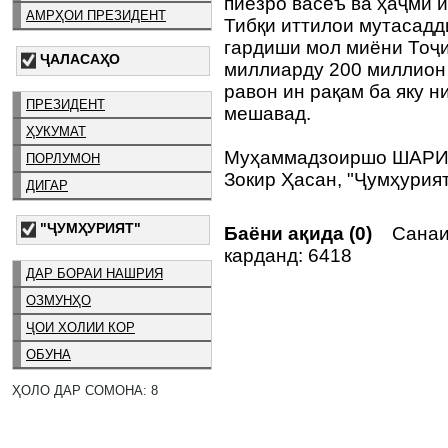
пиёзро васеъ ва ҳаҷми 
АМРҲОИ ПРЕЗИДЕНТ
Тибқи иттилои мутасадд
гардиши мол миёни Тоҷи
ҶАЛАСАҲО
миллиарду 200 миллион 
равон ин рақам ба яку 
ПРЕЗИДЕНТ
мешавад.
ҲУКУМАТ
Муҳаммадзоиршо ШАР
ПОРЛУМОН
Зокир Ҳасан, "Ҷумҳурия
ДИГАР
"ҶУМҲУРИЯТ"
Баёни ақида (0)
Санаи
карданд: 6418
ДАР БОРАИ НАШРИЯ
ОЗМУНҲО
ҶОИ ХОЛИИ КОР
ОБУНА
ҲОЛО ДАР СОМОНА: 8