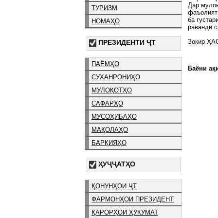
Дар мулоқ
ТУРИЗМ
фаъолият 
ба густар
НОМАҲО
раванди с
Зокир ҲА
ПРЕЗИДЕНТИ ҶТ
ПАЁМҲО
Баёни ақи
СУХАНРОНИҲО
МУЛОҚОТҲО
САФАРҲО
МУСОҲИБАҲО
МАҚОЛАҲО
БАРҚИЯҲО
ҲУҶҶАТҲО
ҚОНУНҲОИ ҶТ
ФАРМОНҲОИ ПРЕЗИДЕНТ
ҚАРОРҲОИ ҲУКУМАТ