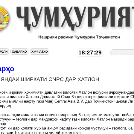
18:27:30
АСЛӢ
ХАБАРҲО
ҲУҶҶАТҲО
арҳо
ЯНДАИ ШИРКАТИ CNPC ДАР ХАТЛОН
оти иҷроияи ҳокимияти давлатии вилояти Хатлон вохӯрии иҷрокунандаи
раиси вилояти Хатлон Давлаталӣ Саид бо директори филиали ширкати 
сияи миллии нафту гази Чин) Central Asia B.V. дар Тоҷикистон ҷаноби Ли
гардид.
асъалаҳои амалишавии созишномаро оид ба тақсимоти маҳсулот вобаст
стуҷӯӣ – геологӣ дар майдонҳои нафту гази вилояти Хатлон мавриди ба
анд.
уфт, ки дар ҳолати хуб ба анҷом расидани корҳои ҷустуҷӯӣ – геологӣ, ба
ту гази Тоҷикистон такони ҷиддӣ хоҳад шуд.