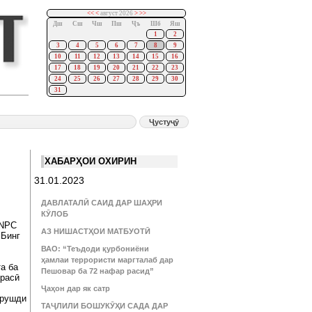
<<
<
август 2026
>
>>
Дш
Сш
Чш
Пш
Ҷъ
Шб
Яш
1
2
3
4
5
6
7
8
9
10
11
12
13
14
15
16
17
18
19
20
21
22
23
24
25
26
27
28
29
30
31
ХАБАРҲОИ ОХИРИН
31.01.2023
ДАВЛАТАЛӢ САИД ДАР ШАҲРИ
КӮЛОБ
CNPC
АЗ НИШАСТҲОИ МАТБУОТӢ
 Бинг
ВАО: “Теъдоди қурбониёни
ҳамлаи террористи маргталаб дар
а ба
Пешовар ба 72 нафар расид”
ррасӣ
Ҷаҳон дар як сатр
 рушди
ТАҶЛИЛИ БОШУКӮҲИ САДА ДАР