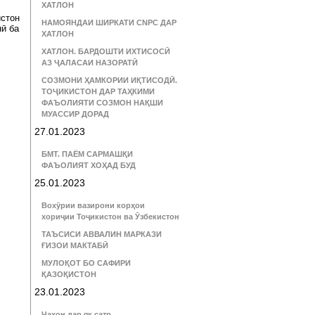
ХАТЛОН
истон
НАМОЯНДАИ ШИРКАТИ CNPC ДАР
нӣ ба
ХАТЛОН
ХАТЛОН. БАРДОШТИ ИХТИСОСӢ
АЗ ҶАЛАСАИ НАЗОРАТӢ
СОЗМОНИ ҲАМКОРИИ ИҚТИСОДӢ.
ТОҶИКИСТОН ДАР ТАҲКИМИ
ФАЪОЛИЯТИ СОЗМОН НАҚШИ
МУАССИР ДОРАД
27.01.2023
БМТ. ПАЁМ САРМАШҚИ
ФАЪОЛИЯТ ХОҲАД БУД
25.01.2023
Вохӯрии вазирони корҳои
хориҷии Тоҷикистон ва Ӯзбекистон
ТАЪСИСИ АВВАЛИН МАРКАЗИ
ҒИЗОИ МАКТАБӢ
МУЛОҚОТ БО САФИРИ
ҚАЗОҚИСТОН
23.01.2023
Ҷаҳон дар як сатр