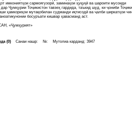
от имкониятҳои сармоягузорӣ, заминаҳои ҳуқуқӣ ва шароити мусоиди
дар Ҷумҳурии Тоҷикистон тавзеҳ гардида, таъкид шуд, ки ҷониби Тоҷик
иши ҳамкориҳои мутақобилан судманди иқтисодӣ ва ҷалби ширкатҳои чи
аноатикунонии босуръати кишвар ҳавасманд аст.
САН, «Ҷумҳурият»
да (0)
Санаи нашр: №: Мутолиа карданд: 3947