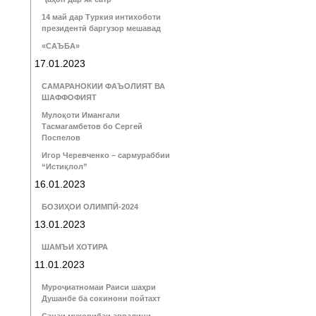
14 май дар Туркия интихоботи
президентӣ баргузор мешавад
«САЪБА»
17.01.2023
САМАРАНОКИИ ФАЪОЛИЯТ ВА
ШАФФОФИЯТ
Мулоқоти Имангали
Тасмагамбетов бо Сергей
Поспелов
Игор Черевченко – сармураббии
“Истиқлол”
16.01.2023
БОЗИҲОИ ОЛИМПӢ-2024
13.01.2023
ШАМЪИ ХОТИРА
11.01.2023
Муроҷиатномаи Раиси шаҳри
Душанбе ба сокинони пойтахт