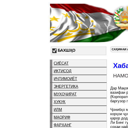
САҲИФАИ 
БАХШҲО
СИЁСАТ
Хаб
ИҚТИСОД
НАМО
ИҶТИМОИЁТ
ЭНЕРГЕТИКА
Дар Мақом
вазифаи 
МУҲОҶИРАТ
(Корпорат
баргузор 
ҲУҚУҚ
ИЛМ
Ҷонибҳо м
корҳои ҷу
МАОРИФ
қарор дод
Ли Бинг г
ФАРҲАНГ
соҳаи наф