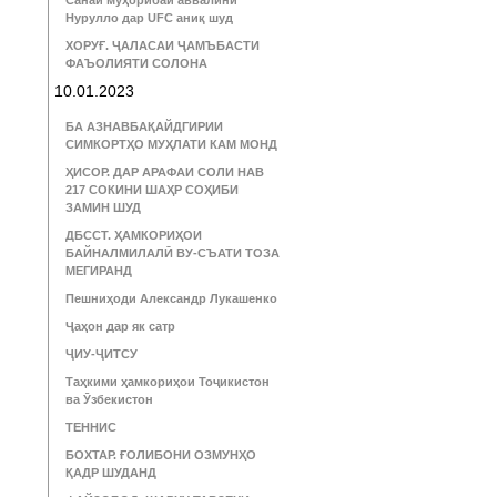
Санаи муҳорибаи аввалини
Нурулло дар UFC аниқ шуд
ХОРУҒ. ҶАЛАСАИ ҶАМЪБАСТИ
ФАЪОЛИЯТИ СОЛОНА
10.01.2023
БА АЗНАВБАҚАЙДГИРИИ
СИМКОРТҲО МУҲЛАТИ КАМ МОНД
ҲИСОР. ДАР АРАФАИ СОЛИ НАВ
217 СОКИНИ ШАҲР СОҲИБИ
ЗАМИН ШУД
ДБССТ. ҲАМКОРИҲОИ
БАЙНАЛМИЛАЛӢ ВУ-СЪАТИ ТОЗА
МЕГИРАНД
Пешниҳоди Александр Лукашенко
Ҷаҳон дар як сатр
ҶИУ-ҶИТСУ
Таҳкими ҳамкориҳои Тоҷикистон
ва Ӯзбекистон
ТЕННИС
БОХТАР. ҒОЛИБОНИ ОЗМУНҲО
ҚАДР ШУДАНД