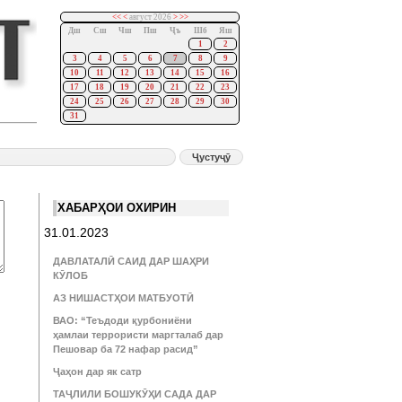
<<
<
август 2026
>
>>
Дш
Сш
Чш
Пш
Ҷъ
Шб
Яш
1
2
3
4
5
6
7
8
9
10
11
12
13
14
15
16
17
18
19
20
21
22
23
24
25
26
27
28
29
30
31
ХАБАРҲОИ ОХИРИН
31.01.2023
ДАВЛАТАЛӢ САИД ДАР ШАҲРИ
КӮЛОБ
АЗ НИШАСТҲОИ МАТБУОТӢ
ВАО: “Теъдоди қурбониёни
ҳамлаи террористи маргталаб дар
Пешовар ба 72 нафар расид”
Ҷаҳон дар як сатр
ТАҶЛИЛИ БОШУКӮҲИ САДА ДАР