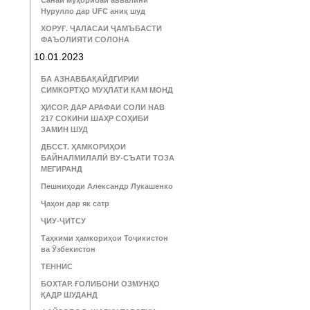
Санаи муҳорибаи аввалини
Нурулло дар UFC аниқ шуд
ХОРУҒ. ҶАЛАСАИ ҶАМЪБАСТИ
ФАЪОЛИЯТИ СОЛОНА
10.01.2023
БА АЗНАВБАҚАЙДГИРИИ
СИМКОРТҲО МУҲЛАТИ КАМ МОНД
ҲИСОР. ДАР АРАФАИ СОЛИ НАВ
217 СОКИНИ ШАҲР СОҲИБИ
ЗАМИН ШУД
ДБССТ. ҲАМКОРИҲОИ
БАЙНАЛМИЛАЛӢ ВУ-СЪАТИ ТОЗА
МЕГИРАНД
Пешниҳоди Александр Лукашенко
Ҷаҳон дар як сатр
ҶИУ-ҶИТСУ
Таҳкими ҳамкориҳои Тоҷикистон
ва Ӯзбекистон
ТЕННИС
БОХТАР. ҒОЛИБОНИ ОЗМУНҲО
ҚАДР ШУДАНД