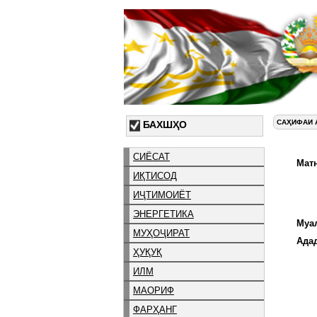
САҲИФАИ 
БАХШҲО
СИЁСАТ
Матн
ИҚТИСОД
ИҶТИМОИЁТ
ЭНЕРГЕТИКА
Муа
МУҲОҶИРАТ
Ада
ҲУҚУҚ
ИЛМ
МАОРИФ
ФАРҲАНГ