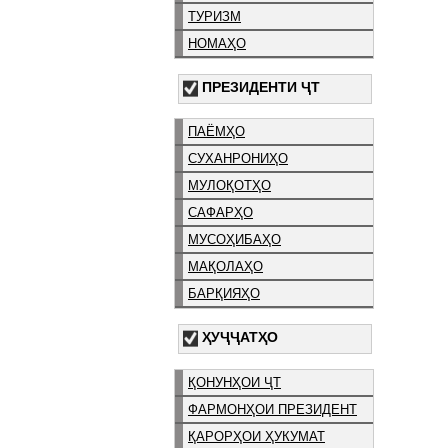
ТУРИЗМ
НОМАҲО
ПРЕЗИДЕНТИ ҶТ
ПАЁМҲО
СУХАНРОНИҲО
МУЛОҚОТҲО
САФАРҲО
МУСОҲИБАҲО
МАҚОЛАҲО
БАРҚИЯҲО
ҲУҶҶАТҲО
ҚОНУНҲОИ ҶТ
ФАРМОНҲОИ ПРЕЗИДЕНТ
ҚАРОРҲОИ ҲУКУМАТ