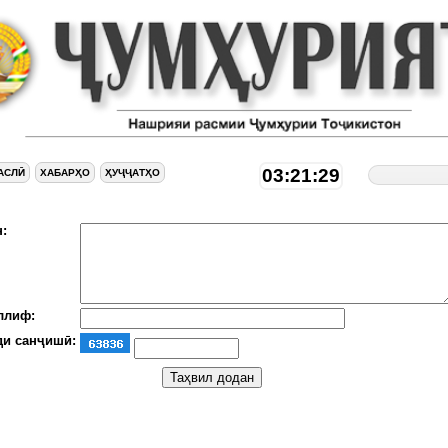
03:21:29
АСЛӢ
ХАБАРҲО
ҲУҶҶАТҲО
:
ллиф:
ди санҷишӣ: