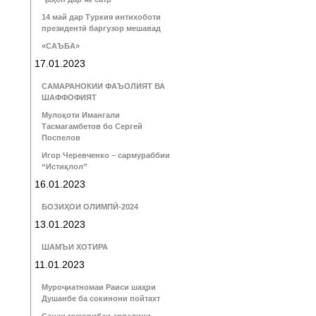
14 май дар Туркия интихоботи
президентӣ баргузор мешавад
«САЪБА»
17.01.2023
САМАРАНОКИИ ФАЪОЛИЯТ ВА
ШАФФОФИЯТ
Мулоқоти Имангали
Тасмагамбетов бо Сергей
Поспелов
Игор Черевченко – сармураббии
“Истиқлол”
16.01.2023
БОЗИҲОИ ОЛИМПӢ-2024
13.01.2023
ШАМЪИ ХОТИРА
11.01.2023
Муроҷиатномаи Раиси шаҳри
Душанбе ба сокинони пойтахт