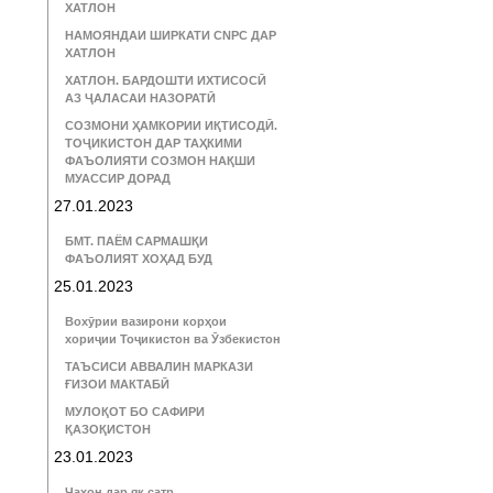
ХАТЛОН
НАМОЯНДАИ ШИРКАТИ CNPC ДАР
ХАТЛОН
ХАТЛОН. БАРДОШТИ ИХТИСОСӢ
АЗ ҶАЛАСАИ НАЗОРАТӢ
СОЗМОНИ ҲАМКОРИИ ИҚТИСОДӢ.
ТОҶИКИСТОН ДАР ТАҲКИМИ
ФАЪОЛИЯТИ СОЗМОН НАҚШИ
МУАССИР ДОРАД
27.01.2023
БМТ. ПАЁМ САРМАШҚИ
ФАЪОЛИЯТ ХОҲАД БУД
25.01.2023
Вохӯрии вазирони корҳои
хориҷии Тоҷикистон ва Ӯзбекистон
ТАЪСИСИ АВВАЛИН МАРКАЗИ
ҒИЗОИ МАКТАБӢ
МУЛОҚОТ БО САФИРИ
ҚАЗОҚИСТОН
23.01.2023
Ҷаҳон дар як сатр