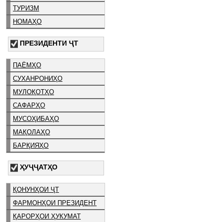
ТУРИЗМ
НОМАҲО
ПРЕЗИДЕНТИ ҶТ
ПАЁМҲО
СУХАНРОНИҲО
МУЛОҚОТҲО
САФАРҲО
МУСОҲИБАҲО
МАҚОЛАҲО
БАРҚИЯҲО
ҲУҶҶАТҲО
ҚОНУНҲОИ ҶТ
ФАРМОНҲОИ ПРЕЗИДЕНТ
ҚАРОРҲОИ ҲУКУМАТ