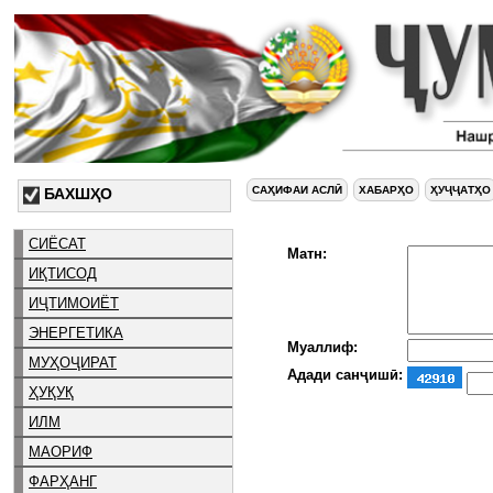
САҲИФАИ АСЛӢ
ХАБАРҲО
ҲУҶҶАТҲО
БАХШҲО
СИЁСАТ
Матн:
ИҚТИСОД
ИҶТИМОИЁТ
ЭНЕРГЕТИКА
Муаллиф:
МУҲОҶИРАТ
Адади санҷишӣ:
ҲУҚУҚ
ИЛМ
МАОРИФ
ФАРҲАНГ