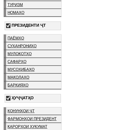
ТУРИЗМ
НОМАҲО
ПРЕЗИДЕНТИ ҶТ
ПАЁМҲО
СУХАНРОНИҲО
МУЛОҚОТҲО
САФАРҲО
МУСОҲИБАҲО
МАҚОЛАҲО
БАРҚИЯҲО
ҲУҶҶАТҲО
ҚОНУНҲОИ ҶТ
ФАРМОНҲОИ ПРЕЗИДЕНТ
ҚАРОРҲОИ ҲУКУМАТ