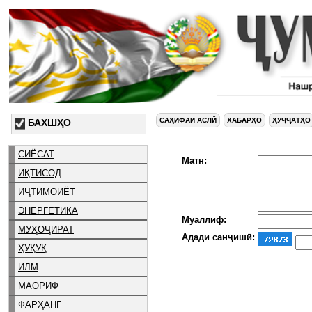
САҲИФАИ АСЛӢ
ХАБАРҲО
ҲУҶҶАТҲО
БАХШҲО
СИЁСАТ
Матн:
ИҚТИСОД
ИҶТИМОИЁТ
ЭНЕРГЕТИКА
Муаллиф:
МУҲОҶИРАТ
Адади санҷишӣ:
ҲУҚУҚ
ИЛМ
МАОРИФ
ФАРҲАНГ