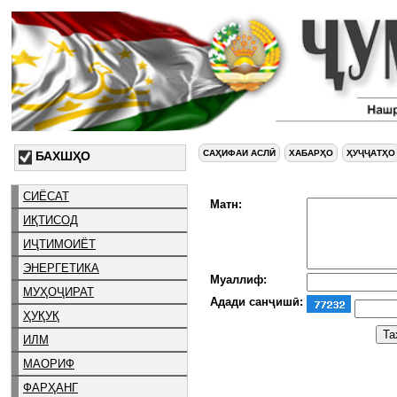
САҲИФАИ АСЛӢ
ХАБАРҲО
ҲУҶҶАТҲО
БАХШҲО
СИЁСАТ
Матн:
ИҚТИСОД
ИҶТИМОИЁТ
ЭНЕРГЕТИКА
Муаллиф:
МУҲОҶИРАТ
Адади санҷишӣ:
ҲУҚУҚ
ИЛМ
МАОРИФ
ФАРҲАНГ