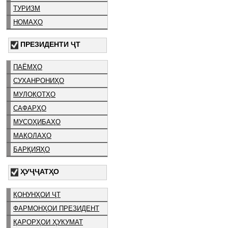
ТУРИЗМ
НОМАҲО
ПРЕЗИДЕНТИ ҶТ
ПАЁМҲО
СУХАНРОНИҲО
МУЛОҚОТҲО
САФАРҲО
МУСОҲИБАҲО
МАҚОЛАҲО
БАРҚИЯҲО
ҲУҶҶАТҲО
ҚОНУНҲОИ ҶТ
ФАРМОНҲОИ ПРЕЗИДЕНТ
ҚАРОРҲОИ ҲУКУМАТ