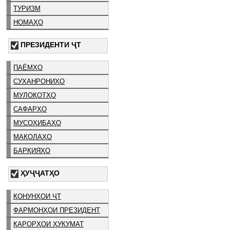
ТУРИЗМ
НОМАҲО
ПРЕЗИДЕНТИ ҶТ
ПАЁМҲО
СУХАНРОНИҲО
МУЛОҚОТҲО
САФАРҲО
МУСОҲИБАҲО
МАҚОЛАҲО
БАРҚИЯҲО
ҲУҶҶАТҲО
ҚОНУНҲОИ ҶТ
ФАРМОНҲОИ ПРЕЗИДЕНТ
ҚАРОРҲОИ ҲУКУМАТ