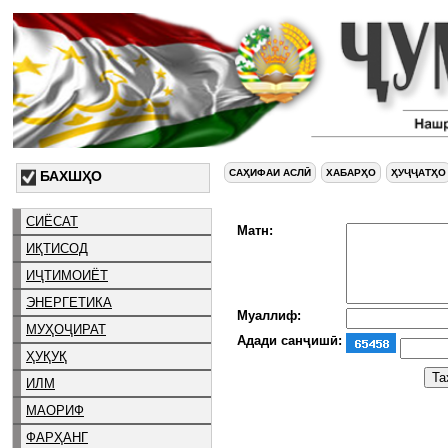
САҲИФАИ АСЛӢ
ХАБАРҲО
ҲУҶҶАТҲО
БАХШҲО
СИЁСАТ
Матн:
ИҚТИСОД
ИҶТИМОИЁТ
ЭНЕРГЕТИКА
Муаллиф:
МУҲОҶИРАТ
Адади санҷишӣ:
ҲУҚУҚ
ИЛМ
МАОРИФ
ФАРҲАНГ