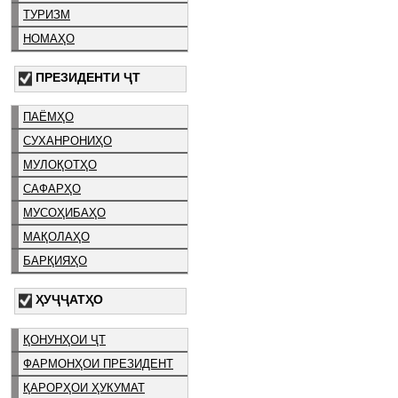
ТУРИЗМ
НОМАҲО
ПРЕЗИДЕНТИ ҶТ
ПАЁМҲО
СУХАНРОНИҲО
МУЛОҚОТҲО
САФАРҲО
МУСОҲИБАҲО
МАҚОЛАҲО
БАРҚИЯҲО
ҲУҶҶАТҲО
ҚОНУНҲОИ ҶТ
ФАРМОНҲОИ ПРЕЗИДЕНТ
ҚАРОРҲОИ ҲУКУМАТ