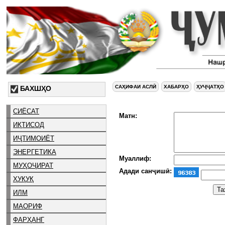
САҲИФАИ АСЛӢ
ХАБАРҲО
ҲУҶҶАТҲО
БАХШҲО
СИЁСАТ
Матн:
ИҚТИСОД
ИҶТИМОИЁТ
ЭНЕРГЕТИКА
Муаллиф:
МУҲОҶИРАТ
Адади санҷишӣ:
ҲУҚУҚ
ИЛМ
МАОРИФ
ФАРҲАНГ