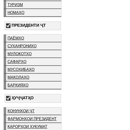
ТУРИЗМ
НОМАҲО
ПРЕЗИДЕНТИ ҶТ
ПАЁМҲО
СУХАНРОНИҲО
МУЛОҚОТҲО
САФАРҲО
МУСОҲИБАҲО
МАҚОЛАҲО
БАРҚИЯҲО
ҲУҶҶАТҲО
ҚОНУНҲОИ ҶТ
ФАРМОНҲОИ ПРЕЗИДЕНТ
ҚАРОРҲОИ ҲУКУМАТ