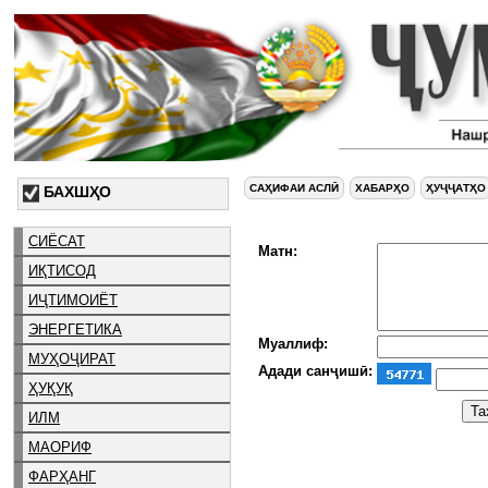
САҲИФАИ АСЛӢ
ХАБАРҲО
ҲУҶҶАТҲО
БАХШҲО
СИЁСАТ
Матн:
ИҚТИСОД
ИҶТИМОИЁТ
ЭНЕРГЕТИКА
Муаллиф:
МУҲОҶИРАТ
Адади санҷишӣ:
ҲУҚУҚ
ИЛМ
МАОРИФ
ФАРҲАНГ