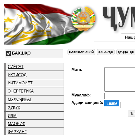
САҲИФАИ АСЛӢ
ХАБАРҲО
ҲУҶҶАТҲО
БАХШҲО
СИЁСАТ
Матн:
ИҚТИСОД
ИҶТИМОИЁТ
ЭНЕРГЕТИКА
Муаллиф:
МУҲОҶИРАТ
Адади санҷишӣ:
ҲУҚУҚ
ИЛМ
МАОРИФ
ФАРҲАНГ