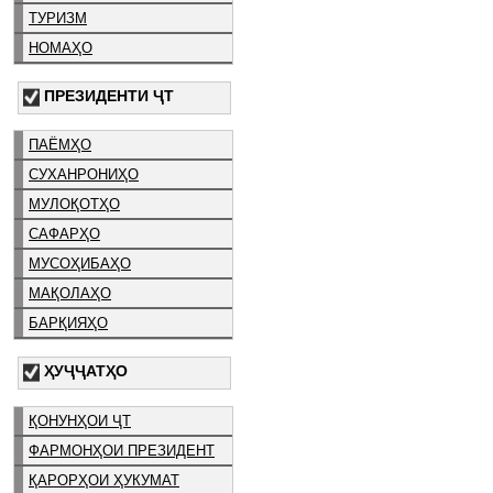
ТУРИЗМ
НОМАҲО
ПРЕЗИДЕНТИ ҶТ
ПАЁМҲО
СУХАНРОНИҲО
МУЛОҚОТҲО
САФАРҲО
МУСОҲИБАҲО
МАҚОЛАҲО
БАРҚИЯҲО
ҲУҶҶАТҲО
ҚОНУНҲОИ ҶТ
ФАРМОНҲОИ ПРЕЗИДЕНТ
ҚАРОРҲОИ ҲУКУМАТ