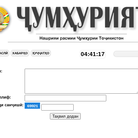
04:41:18
АСЛӢ
ХАБАРҲО
ҲУҶҶАТҲО
:
ллиф:
ди санҷишӣ: