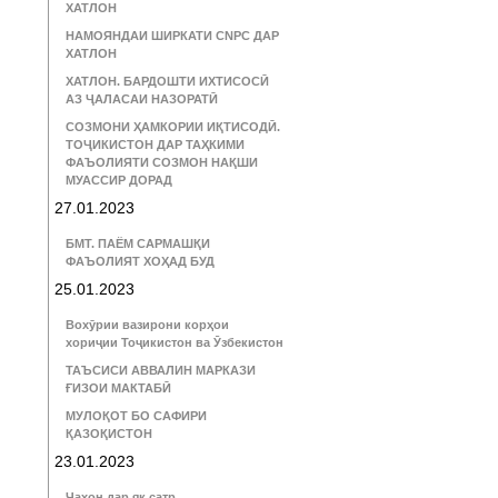
ХАТЛОН
НАМОЯНДАИ ШИРКАТИ CNPC ДАР
ХАТЛОН
ХАТЛОН. БАРДОШТИ ИХТИСОСӢ
АЗ ҶАЛАСАИ НАЗОРАТӢ
СОЗМОНИ ҲАМКОРИИ ИҚТИСОДӢ.
ТОҶИКИСТОН ДАР ТАҲКИМИ
ФАЪОЛИЯТИ СОЗМОН НАҚШИ
МУАССИР ДОРАД
27.01.2023
БМТ. ПАЁМ САРМАШҚИ
ФАЪОЛИЯТ ХОҲАД БУД
25.01.2023
Вохӯрии вазирони корҳои
хориҷии Тоҷикистон ва Ӯзбекистон
ТАЪСИСИ АВВАЛИН МАРКАЗИ
ҒИЗОИ МАКТАБӢ
МУЛОҚОТ БО САФИРИ
ҚАЗОҚИСТОН
23.01.2023
Ҷаҳон дар як сатр