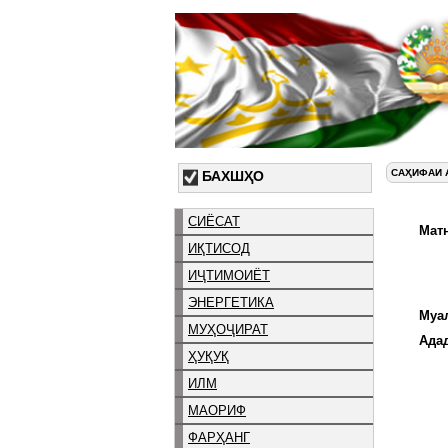
САҲИФАИ 
БАХШҲО
СИЁСАТ
Матн
ИҚТИСОД
ИҶТИМОИЁТ
ЭНЕРГЕТИКА
Муа
МУҲОҶИРАТ
Ада
ҲУҚУҚ
ИЛМ
МАОРИФ
ФАРҲАНГ