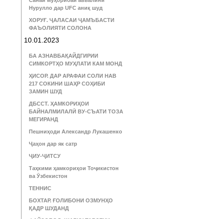
Санаи муҳорибаи аввалини
Нурулло дар UFC аниқ шуд
ХОРУҒ. ҶАЛАСАИ ҶАМЪБАСТИ
ФАЪОЛИЯТИ СОЛОНА
10.01.2023
БА АЗНАВБАҚАЙДГИРИИ
СИМКОРТҲО МУҲЛАТИ КАМ МОНД
ҲИСОР. ДАР АРАФАИ СОЛИ НАВ
217 СОКИНИ ШАҲР СОҲИБИ
ЗАМИН ШУД
ДБССТ. ҲАМКОРИҲОИ
БАЙНАЛМИЛАЛӢ ВУ-СЪАТИ ТОЗА
МЕГИРАНД
Пешниҳоди Александр Лукашенко
Ҷаҳон дар як сатр
ҶИУ-ҶИТСУ
Таҳкими ҳамкориҳои Тоҷикистон
ва Ӯзбекистон
ТЕННИС
БОХТАР. ҒОЛИБОНИ ОЗМУНҲО
ҚАДР ШУДАНД