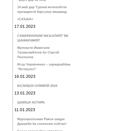
14 май дар Туркия интихоботи
президентӣ баргузор мешавад
«САЪБА»
17.01.2023
САМАРАНОКИИ ФАЪОЛИЯТ ВА
ШАФФОФИЯТ
Мулоқоти Имангали
Тасмагамбетов бо Сергей
Поспелов
Игор Черевченко – сармураббии
“Истиқлол”
16.01.2023
БОЗИҲОИ ОЛИМПӢ-2024
13.01.2023
ШАМЪИ ХОТИРА
11.01.2023
Муроҷиатномаи Раиси шаҳри
Душанбе ба сокинони пойтахт