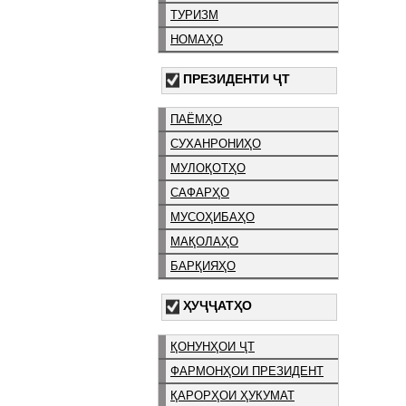
ТУРИЗМ
НОМАҲО
ПРЕЗИДЕНТИ ҶТ
ПАЁМҲО
СУХАНРОНИҲО
МУЛОҚОТҲО
САФАРҲО
МУСОҲИБАҲО
МАҚОЛАҲО
БАРҚИЯҲО
ҲУҶҶАТҲО
ҚОНУНҲОИ ҶТ
ФАРМОНҲОИ ПРЕЗИДЕНТ
ҚАРОРҲОИ ҲУКУМАТ