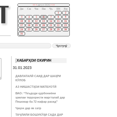
<<
<
август 2026
>
>>
Дш
Сш
Чш
Пш
Ҷъ
Шб
Яш
1
2
3
4
5
6
7
8
9
10
11
12
13
14
15
16
17
18
19
20
21
22
23
24
25
26
27
28
29
30
31
ХАБАРҲОИ ОХИРИН
31.01.2023
ДАВЛАТАЛӢ САИД ДАР ШАҲРИ
КӮЛОБ
АЗ НИШАСТҲОИ МАТБУОТӢ
ВАО: “Теъдоди қурбониёни
ҳамлаи террористи маргталаб дар
Пешовар ба 72 нафар расид”
Ҷаҳон дар як сатр
ТАҶЛИЛИ БОШУКӮҲИ САДА ДАР