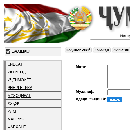
САҲИФАИ АСЛӢ
ХАБАРҲО
ҲУҶҶАТҲО
БАХШҲО
СИЁСАТ
Матн:
ИҚТИСОД
ИҶТИМОИЁТ
ЭНЕРГЕТИКА
Муаллиф:
МУҲОҶИРАТ
Адади санҷишӣ:
ҲУҚУҚ
ИЛМ
МАОРИФ
ФАРҲАНГ