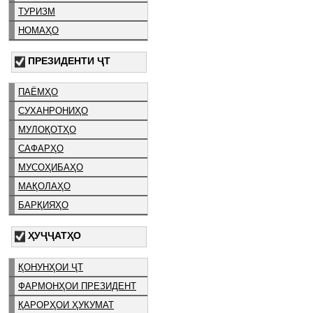
ТУРИЗМ
НОМАҲО
ПРЕЗИДЕНТИ ҶТ
ПАЁМҲО
СУХАНРОНИҲО
МУЛОҚОТҲО
САФАРҲО
МУСОҲИБАҲО
МАҚОЛАҲО
БАРҚИЯҲО
ҲУҶҶАТҲО
ҚОНУНҲОИ ҶТ
ФАРМОНҲОИ ПРЕЗИДЕНТ
ҚАРОРҲОИ ҲУКУМАТ