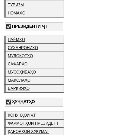
ТУРИЗМ
НОМАҲО
ПРЕЗИДЕНТИ ҶТ
ПАЁМҲО
СУХАНРОНИҲО
МУЛОҚОТҲО
САФАРҲО
МУСОҲИБАҲО
МАҚОЛАҲО
БАРҚИЯҲО
ҲУҶҶАТҲО
ҚОНУНҲОИ ҶТ
ФАРМОНҲОИ ПРЕЗИДЕНТ
ҚАРОРҲОИ ҲУКУМАТ