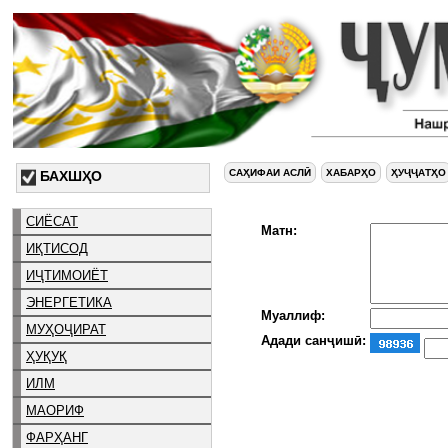
САҲИФАИ АСЛӢ
ХАБАРҲО
ҲУҶҶАТҲО
БАХШҲО
СИЁСАТ
Матн:
ИҚТИСОД
ИҶТИМОИЁТ
ЭНЕРГЕТИКА
Муаллиф:
МУҲОҶИРАТ
Адади санҷишӣ:
ҲУҚУҚ
ИЛМ
МАОРИФ
ФАРҲАНГ