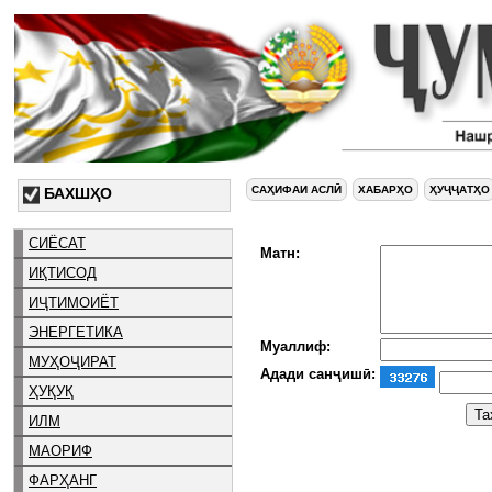
САҲИФАИ АСЛӢ
ХАБАРҲО
ҲУҶҶАТҲО
БАХШҲО
СИЁСАТ
Матн:
ИҚТИСОД
ИҶТИМОИЁТ
ЭНЕРГЕТИКА
Муаллиф:
МУҲОҶИРАТ
Адади санҷишӣ:
ҲУҚУҚ
ИЛМ
МАОРИФ
ФАРҲАНГ