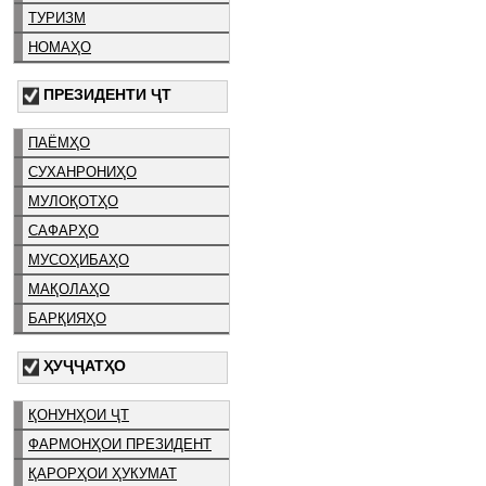
ТУРИЗМ
НОМАҲО
ПРЕЗИДЕНТИ ҶТ
ПАЁМҲО
СУХАНРОНИҲО
МУЛОҚОТҲО
САФАРҲО
МУСОҲИБАҲО
МАҚОЛАҲО
БАРҚИЯҲО
ҲУҶҶАТҲО
ҚОНУНҲОИ ҶТ
ФАРМОНҲОИ ПРЕЗИДЕНТ
ҚАРОРҲОИ ҲУКУМАТ