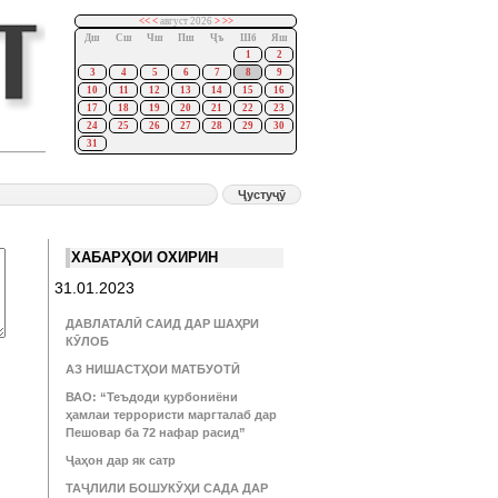
<<
<
август 2026
>
>>
Дш
Сш
Чш
Пш
Ҷъ
Шб
Яш
1
2
3
4
5
6
7
8
9
10
11
12
13
14
15
16
17
18
19
20
21
22
23
24
25
26
27
28
29
30
31
ХАБАРҲОИ ОХИРИН
31.01.2023
ДАВЛАТАЛӢ САИД ДАР ШАҲРИ
КӮЛОБ
АЗ НИШАСТҲОИ МАТБУОТӢ
ВАО: “Теъдоди қурбониёни
ҳамлаи террористи маргталаб дар
Пешовар ба 72 нафар расид”
Ҷаҳон дар як сатр
ТАҶЛИЛИ БОШУКӮҲИ САДА ДАР