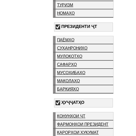
ТУРИЗМ
НОМАҲО
ПРЕЗИДЕНТИ ҶТ
ПАЁМҲО
СУХАНРОНИҲО
МУЛОҚОТҲО
САФАРҲО
МУСОҲИБАҲО
МАҚОЛАҲО
БАРҚИЯҲО
ҲУҶҶАТҲО
ҚОНУНҲОИ ҶТ
ФАРМОНҲОИ ПРЕЗИДЕНТ
ҚАРОРҲОИ ҲУКУМАТ