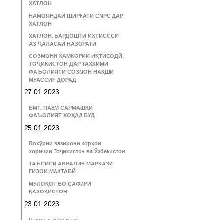
ХАТЛОН
НАМОЯНДАИ ШИРКАТИ CNPC ДАР
ХАТЛОН
ХАТЛОН. БАРДОШТИ ИХТИСОСӢ
АЗ ҶАЛАСАИ НАЗОРАТӢ
СОЗМОНИ ҲАМКОРИИ ИҚТИСОДӢ.
ТОҶИКИСТОН ДАР ТАҲКИМИ
ФАЪОЛИЯТИ СОЗМОН НАҚШИ
МУАССИР ДОРАД
27.01.2023
БМТ. ПАЁМ САРМАШҚИ
ФАЪОЛИЯТ ХОҲАД БУД
25.01.2023
Вохӯрии вазирони корҳои
хориҷии Тоҷикистон ва Ӯзбекистон
ТАЪСИСИ АВВАЛИН МАРКАЗИ
ҒИЗОИ МАКТАБӢ
МУЛОҚОТ БО САФИРИ
ҚАЗОҚИСТОН
23.01.2023
Ҷаҳон дар як сатр