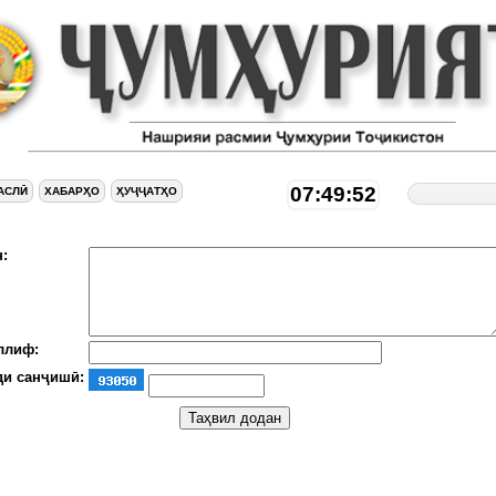
07:49:53
АСЛӢ
ХАБАРҲО
ҲУҶҶАТҲО
:
ллиф:
ди санҷишӣ: