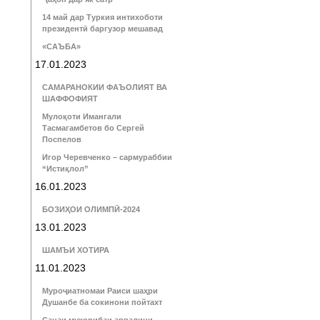
14 май дар Туркия интихоботи
президентӣ баргузор мешавад
«САЪБА»
17.01.2023
САМАРАНОКИИ ФАЪОЛИЯТ ВА
ШАФФОФИЯТ
Мулоқоти Имангали
Тасмагамбетов бо Сергей
Поспелов
Игор Черевченко – сармураббии
“Истиқлол”
16.01.2023
БОЗИҲОИ ОЛИМПӢ-2024
13.01.2023
ШАМЪИ ХОТИРА
11.01.2023
Муроҷиатномаи Раиси шаҳри
Душанбе ба сокинони пойтахт