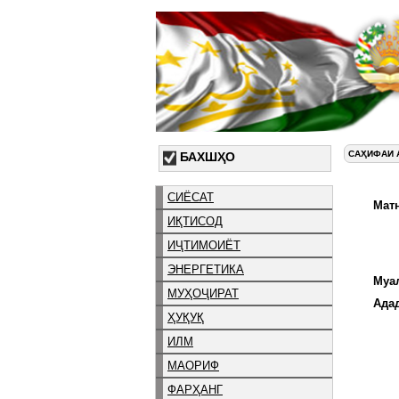
САҲИФАИ 
БАХШҲО
СИЁСАТ
Матн
ИҚТИСОД
ИҶТИМОИЁТ
ЭНЕРГЕТИКА
Муа
МУҲОҶИРАТ
Ада
ҲУҚУҚ
ИЛМ
МАОРИФ
ФАРҲАНГ