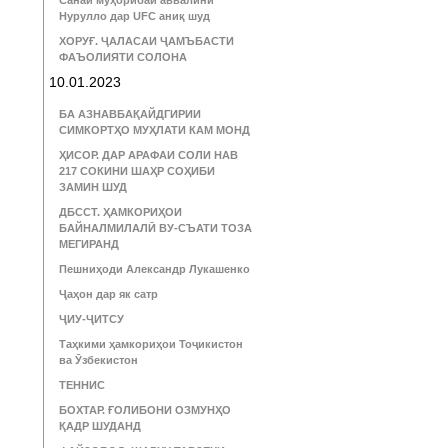
Санаи муҳорибаи аввалини
Нурулло дар UFC аниқ шуд
ХОРУҒ. ҶАЛАСАИ ҶАМЪБАСТИ
ФАЪОЛИЯТИ СОЛОНА
10.01.2023
БА АЗНАВБАҚАЙДГИРИИ
СИМКОРТҲО МУҲЛАТИ КАМ МОНД
ҲИСОР. ДАР АРАФАИ СОЛИ НАВ
217 СОКИНИ ШАҲР СОҲИБИ
ЗАМИН ШУД
ДБССТ. ҲАМКОРИҲОИ
БАЙНАЛМИЛАЛӢ ВУ-СЪАТИ ТОЗА
МЕГИРАНД
Пешниҳоди Александр Лукашенко
Ҷаҳон дар як сатр
ҶИУ-ҶИТСУ
Таҳкими ҳамкориҳои Тоҷикистон
ва Ӯзбекистон
ТЕННИС
БОХТАР. ҒОЛИБОНИ ОЗМУНҲО
ҚАДР ШУДАНД