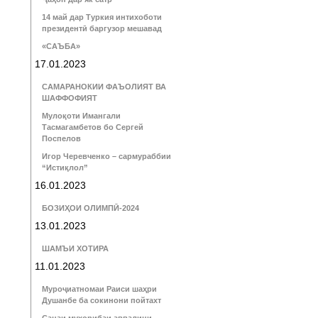
14 май дар Туркия интихоботи
президентӣ баргузор мешавад
«САЪБА»
17.01.2023
САМАРАНОКИИ ФАЪОЛИЯТ ВА
ШАФФОФИЯТ
Мулоқоти Имангали
Тасмагамбетов бо Сергей
Поспелов
Игор Черевченко – сармураббии
“Истиқлол”
16.01.2023
БОЗИҲОИ ОЛИМПӢ-2024
13.01.2023
ШАМЪИ ХОТИРА
11.01.2023
Муроҷиатномаи Раиси шаҳри
Душанбе ба сокинони пойтахт