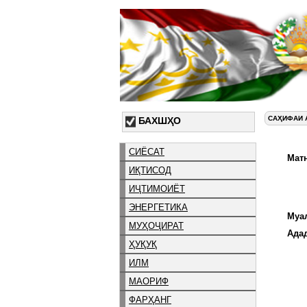
САҲИФАИ 
БАХШҲО
СИЁСАТ
Матн
ИҚТИСОД
ИҶТИМОИЁТ
ЭНЕРГЕТИКА
Муа
МУҲОҶИРАТ
Ада
ҲУҚУҚ
ИЛМ
МАОРИФ
ФАРҲАНГ