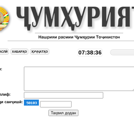
07:38:37
АСЛӢ
ХАБАРҲО
ҲУҶҶАТҲО
:
ллиф:
ди санҷишӣ: