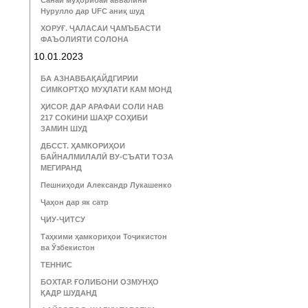
Санаи муҳорибаи аввалини
Нурулло дар UFC аниқ шуд
ХОРУҒ. ҶАЛАСАИ ҶАМЪБАСТИ
ФАЪОЛИЯТИ СОЛОНА
10.01.2023
БА АЗНАВБАҚАЙДГИРИИ
СИМКОРТҲО МУҲЛАТИ КАМ МОНД
ҲИСОР. ДАР АРАФАИ СОЛИ НАВ
217 СОКИНИ ШАҲР СОҲИБИ
ЗАМИН ШУД
ДБССТ. ҲАМКОРИҲОИ
БАЙНАЛМИЛАЛӢ ВУ-СЪАТИ ТОЗА
МЕГИРАНД
Пешниҳоди Александр Лукашенко
Ҷаҳон дар як сатр
ҶИУ-ҶИТСУ
Таҳкими ҳамкориҳои Тоҷикистон
ва Ӯзбекистон
ТЕННИС
БОХТАР. ҒОЛИБОНИ ОЗМУНҲО
ҚАДР ШУДАНД