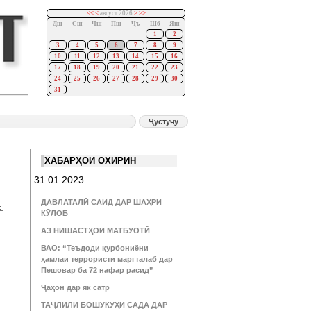
<<
<
август 2026
>
>>
Дш
Сш
Чш
Пш
Ҷъ
Шб
Яш
1
2
3
4
5
6
7
8
9
10
11
12
13
14
15
16
17
18
19
20
21
22
23
24
25
26
27
28
29
30
31
ХАБАРҲОИ ОХИРИН
31.01.2023
ДАВЛАТАЛӢ САИД ДАР ШАҲРИ
КӮЛОБ
АЗ НИШАСТҲОИ МАТБУОТӢ
ВАО: “Теъдоди қурбониёни
ҳамлаи террористи маргталаб дар
Пешовар ба 72 нафар расид”
Ҷаҳон дар як сатр
ТАҶЛИЛИ БОШУКӮҲИ САДА ДАР