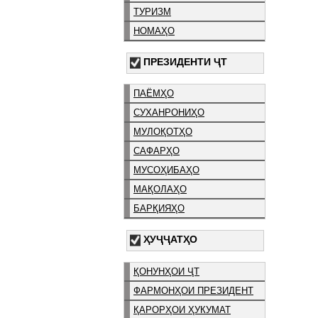
ТУРИЗМ
НОМАҲО
ПРЕЗИДЕНТИ ҶТ
ПАЁМҲО
СУХАНРОНИҲО
МУЛОҚОТҲО
САФАРҲО
МУСОҲИБАҲО
МАҚОЛАҲО
БАРҚИЯҲО
ҲУҶҶАТҲО
ҚОНУНҲОИ ҶТ
ФАРМОНҲОИ ПРЕЗИДЕНТ
ҚАРОРҲОИ ҲУКУМАТ