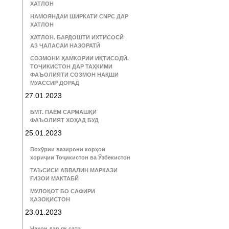
ХАТЛОН
НАМОЯНДАИ ШИРКАТИ CNPC ДАР
ХАТЛОН
ХАТЛОН. БАРДОШТИ ИХТИСОСӢ
АЗ ҶАЛАСАИ НАЗОРАТӢ
СОЗМОНИ ҲАМКОРИИ ИҚТИСОДӢ.
ТОҶИКИСТОН ДАР ТАҲКИМИ
ФАЪОЛИЯТИ СОЗМОН НАҚШИ
МУАССИР ДОРАД
27.01.2023
БМТ. ПАЁМ САРМАШҚИ
ФАЪОЛИЯТ ХОҲАД БУД
25.01.2023
Вохӯрии вазирони корҳои
хориҷии Тоҷикистон ва Ӯзбекистон
ТАЪСИСИ АВВАЛИН МАРКАЗИ
ҒИЗОИ МАКТАБӢ
МУЛОҚОТ БО САФИРИ
ҚАЗОҚИСТОН
23.01.2023
Ҷаҳон дар як сатр