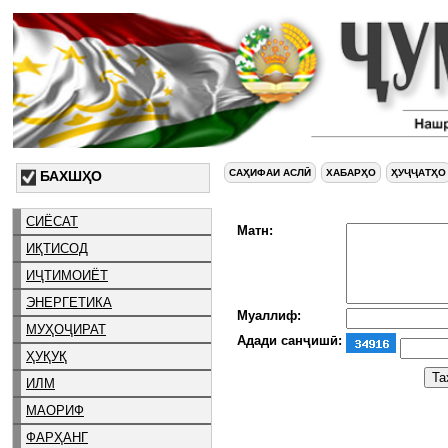
САҲИФАИ АСЛӢ
ХАБАРҲО
ҲУҶҶАТҲО
БАХШҲО
СИЁСАТ
Матн:
ИҚТИСОД
ИҶТИМОИЁТ
ЭНЕРГЕТИКА
Муаллиф:
МУҲОҶИРАТ
Адади санҷишӣ:
ҲУҚУҚ
ИЛМ
МАОРИФ
ФАРҲАНГ