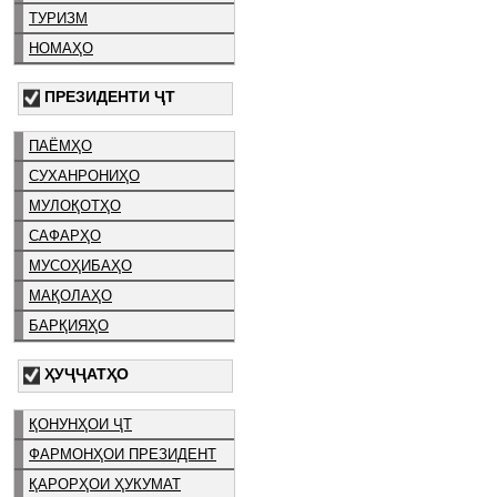
ТУРИЗМ
НОМАҲО
ПРЕЗИДЕНТИ ҶТ
ПАЁМҲО
СУХАНРОНИҲО
МУЛОҚОТҲО
САФАРҲО
МУСОҲИБАҲО
МАҚОЛАҲО
БАРҚИЯҲО
ҲУҶҶАТҲО
ҚОНУНҲОИ ҶТ
ФАРМОНҲОИ ПРЕЗИДЕНТ
ҚАРОРҲОИ ҲУКУМАТ