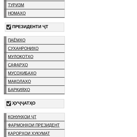
ТУРИЗМ
НОМАҲО
ПРЕЗИДЕНТИ ҶТ
ПАЁМҲО
СУХАНРОНИҲО
МУЛОҚОТҲО
САФАРҲО
МУСОҲИБАҲО
МАҚОЛАҲО
БАРҚИЯҲО
ҲУҶҶАТҲО
ҚОНУНҲОИ ҶТ
ФАРМОНҲОИ ПРЕЗИДЕНТ
ҚАРОРҲОИ ҲУКУМАТ