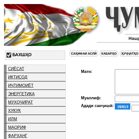
САҲИФАИ АСЛӢ
ХАБАРҲО
ҲУҶҶАТҲО
БАХШҲО
СИЁСАТ
Матн:
ИҚТИСОД
ИҶТИМОИЁТ
ЭНЕРГЕТИКА
Муаллиф:
МУҲОҶИРАТ
Адади санҷишӣ:
ҲУҚУҚ
ИЛМ
МАОРИФ
ФАРҲАНГ