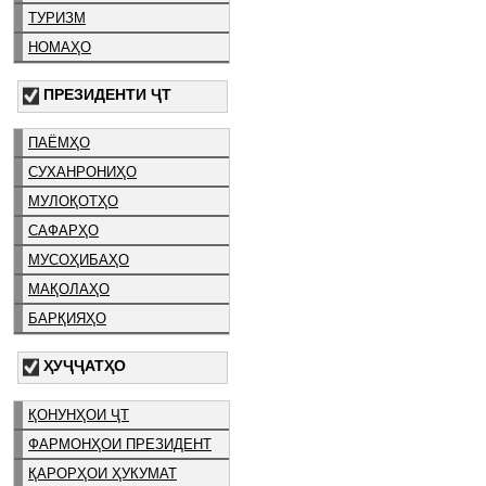
ТУРИЗМ
НОМАҲО
ПРЕЗИДЕНТИ ҶТ
ПАЁМҲО
СУХАНРОНИҲО
МУЛОҚОТҲО
САФАРҲО
МУСОҲИБАҲО
МАҚОЛАҲО
БАРҚИЯҲО
ҲУҶҶАТҲО
ҚОНУНҲОИ ҶТ
ФАРМОНҲОИ ПРЕЗИДЕНТ
ҚАРОРҲОИ ҲУКУМАТ