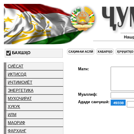
САҲИФАИ АСЛӢ
ХАБАРҲО
ҲУҶҶАТҲО
БАХШҲО
СИЁСАТ
Матн:
ИҚТИСОД
ИҶТИМОИЁТ
ЭНЕРГЕТИКА
Муаллиф:
МУҲОҶИРАТ
Адади санҷишӣ:
ҲУҚУҚ
ИЛМ
МАОРИФ
ФАРҲАНГ