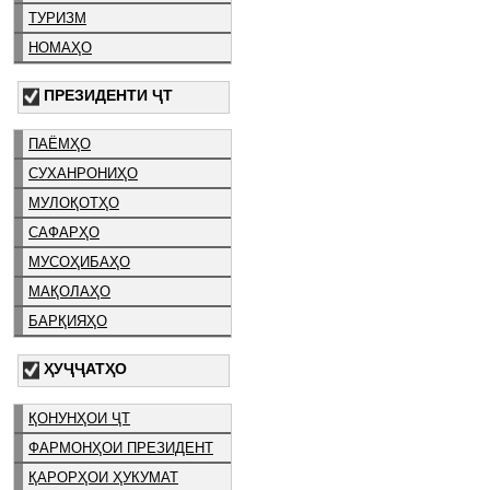
ТУРИЗМ
НОМАҲО
ПРЕЗИДЕНТИ ҶТ
ПАЁМҲО
СУХАНРОНИҲО
МУЛОҚОТҲО
САФАРҲО
МУСОҲИБАҲО
МАҚОЛАҲО
БАРҚИЯҲО
ҲУҶҶАТҲО
ҚОНУНҲОИ ҶТ
ФАРМОНҲОИ ПРЕЗИДЕНТ
ҚАРОРҲОИ ҲУКУМАТ