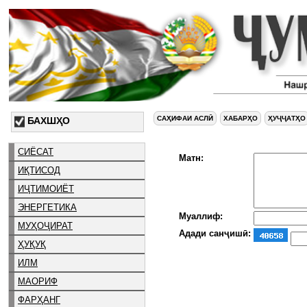
САҲИФАИ АСЛӢ
ХАБАРҲО
ҲУҶҶАТҲО
БАХШҲО
СИЁСАТ
Матн:
ИҚТИСОД
ИҶТИМОИЁТ
ЭНЕРГЕТИКА
Муаллиф:
МУҲОҶИРАТ
Адади санҷишӣ:
ҲУҚУҚ
ИЛМ
МАОРИФ
ФАРҲАНГ