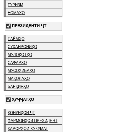
ТУРИЗМ
НОМАҲО
ПРЕЗИДЕНТИ ҶТ
ПАЁМҲО
СУХАНРОНИҲО
МУЛОҚОТҲО
САФАРҲО
МУСОҲИБАҲО
МАҚОЛАҲО
БАРҚИЯҲО
ҲУҶҶАТҲО
ҚОНУНҲОИ ҶТ
ФАРМОНҲОИ ПРЕЗИДЕНТ
ҚАРОРҲОИ ҲУКУМАТ