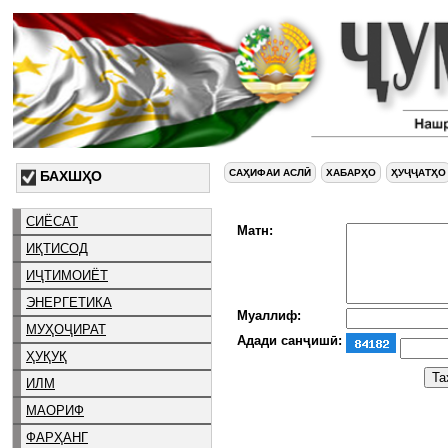
САҲИФАИ АСЛӢ
ХАБАРҲО
ҲУҶҶАТҲО
БАХШҲО
СИЁСАТ
Матн:
ИҚТИСОД
ИҶТИМОИЁТ
ЭНЕРГЕТИКА
Муаллиф:
МУҲОҶИРАТ
Адади санҷишӣ:
ҲУҚУҚ
ИЛМ
МАОРИФ
ФАРҲАНГ