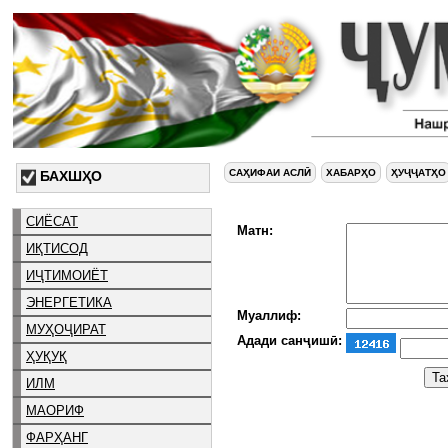
САҲИФАИ АСЛӢ
ХАБАРҲО
ҲУҶҶАТҲО
БАХШҲО
СИЁСАТ
Матн:
ИҚТИСОД
ИҶТИМОИЁТ
ЭНЕРГЕТИКА
Муаллиф:
МУҲОҶИРАТ
Адади санҷишӣ:
ҲУҚУҚ
ИЛМ
МАОРИФ
ФАРҲАНГ