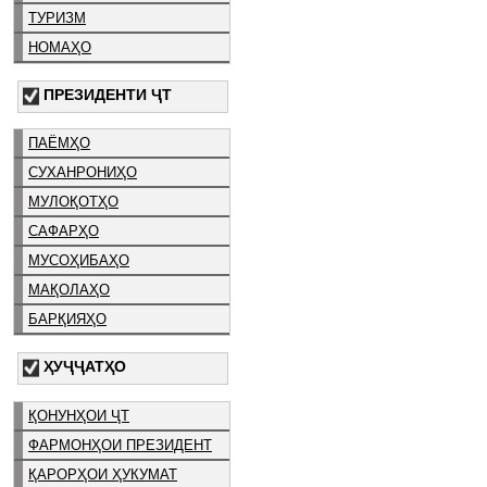
ТУРИЗМ
НОМАҲО
ПРЕЗИДЕНТИ ҶТ
ПАЁМҲО
СУХАНРОНИҲО
МУЛОҚОТҲО
САФАРҲО
МУСОҲИБАҲО
МАҚОЛАҲО
БАРҚИЯҲО
ҲУҶҶАТҲО
ҚОНУНҲОИ ҶТ
ФАРМОНҲОИ ПРЕЗИДЕНТ
ҚАРОРҲОИ ҲУКУМАТ