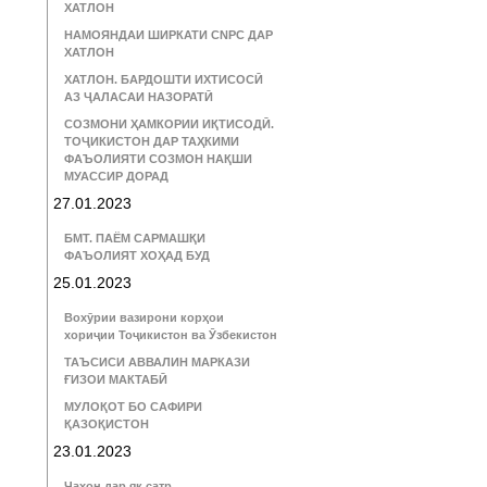
ХАТЛОН
НАМОЯНДАИ ШИРКАТИ CNPC ДАР
ХАТЛОН
ХАТЛОН. БАРДОШТИ ИХТИСОСӢ
АЗ ҶАЛАСАИ НАЗОРАТӢ
СОЗМОНИ ҲАМКОРИИ ИҚТИСОДӢ.
ТОҶИКИСТОН ДАР ТАҲКИМИ
ФАЪОЛИЯТИ СОЗМОН НАҚШИ
МУАССИР ДОРАД
27.01.2023
БМТ. ПАЁМ САРМАШҚИ
ФАЪОЛИЯТ ХОҲАД БУД
25.01.2023
Вохӯрии вазирони корҳои
хориҷии Тоҷикистон ва Ӯзбекистон
ТАЪСИСИ АВВАЛИН МАРКАЗИ
ҒИЗОИ МАКТАБӢ
МУЛОҚОТ БО САФИРИ
ҚАЗОҚИСТОН
23.01.2023
Ҷаҳон дар як сатр