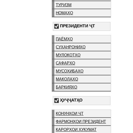
ТУРИЗМ
НОМАҲО
ПРЕЗИДЕНТИ ҶТ
ПАЁМҲО
СУХАНРОНИҲО
МУЛОҚОТҲО
САФАРҲО
МУСОҲИБАҲО
МАҚОЛАҲО
БАРҚИЯҲО
ҲУҶҶАТҲО
ҚОНУНҲОИ ҶТ
ФАРМОНҲОИ ПРЕЗИДЕНТ
ҚАРОРҲОИ ҲУКУМАТ