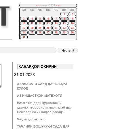
<<
<
август 2026
>
>>
Дш
Сш
Чш
Пш
Ҷъ
Шб
Яш
1
2
3
4
5
6
7
8
9
10
11
12
13
14
15
16
17
18
19
20
21
22
23
24
25
26
27
28
29
30
31
ХАБАРҲОИ ОХИРИН
31.01.2023
ДАВЛАТАЛӢ САИД ДАР ШАҲРИ
КӮЛОБ
АЗ НИШАСТҲОИ МАТБУОТӢ
ВАО: “Теъдоди қурбониёни
ҳамлаи террористи маргталаб дар
Пешовар ба 72 нафар расид”
Ҷаҳон дар як сатр
ТАҶЛИЛИ БОШУКӮҲИ САДА ДАР