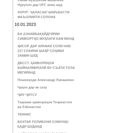
Санаи муҳорибаи аввалини
Нурулло дар UFC аниқ шуд
ХОРУҒ. ҶАЛАСАИ ҶАМЪБАСТИ
ФАЪОЛИЯТИ СОЛОНА
10.01.2023
БА АЗНАВБАҚАЙДГИРИИ
СИМКОРТҲО МУҲЛАТИ КАМ МОНД
ҲИСОР. ДАР АРАФАИ СОЛИ НАВ
217 СОКИНИ ШАҲР СОҲИБИ
ЗАМИН ШУД
ДБССТ. ҲАМКОРИҲОИ
БАЙНАЛМИЛАЛӢ ВУ-СЪАТИ ТОЗА
МЕГИРАНД
Пешниҳоди Александр Лукашенко
Ҷаҳон дар як сатр
ҶИУ-ҶИТСУ
Таҳкими ҳамкориҳои Тоҷикистон
ва Ӯзбекистон
ТЕННИС
БОХТАР. ҒОЛИБОНИ ОЗМУНҲО
ҚАДР ШУДАНД