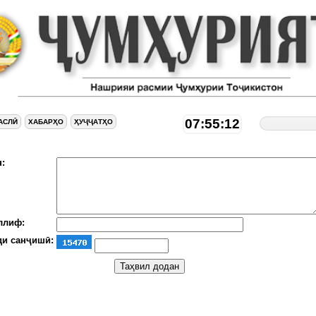
07:55:13
АСЛӢ
ХАБАРҲО
ҲУҶҶАТҲО
:
ллиф:
ди санҷишӣ: