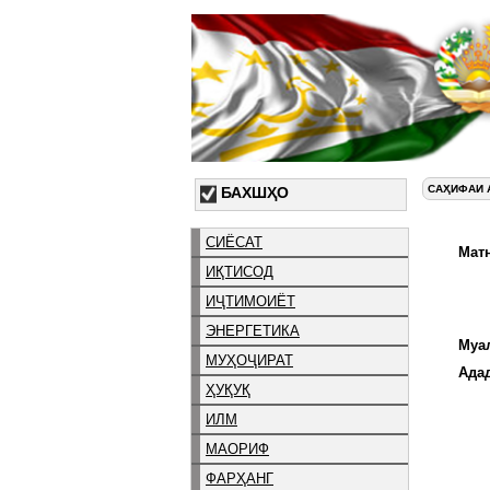
САҲИФАИ 
БАХШҲО
СИЁСАТ
Матн
ИҚТИСОД
ИҶТИМОИЁТ
ЭНЕРГЕТИКА
Муа
МУҲОҶИРАТ
Ада
ҲУҚУҚ
ИЛМ
МАОРИФ
ФАРҲАНГ