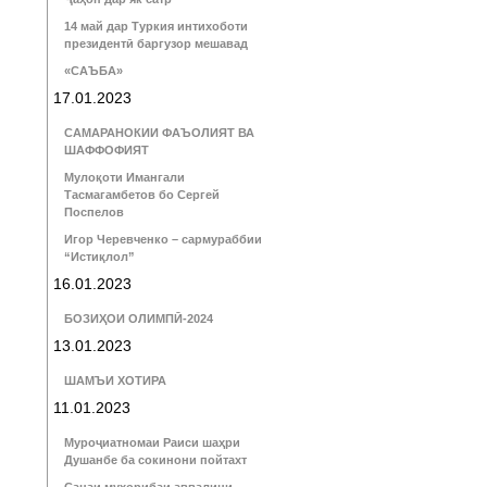
14 май дар Туркия интихоботи
президентӣ баргузор мешавад
«САЪБА»
17.01.2023
САМАРАНОКИИ ФАЪОЛИЯТ ВА
ШАФФОФИЯТ
Мулоқоти Имангали
Тасмагамбетов бо Сергей
Поспелов
Игор Черевченко – сармураббии
“Истиқлол”
16.01.2023
БОЗИҲОИ ОЛИМПӢ-2024
13.01.2023
ШАМЪИ ХОТИРА
11.01.2023
Муроҷиатномаи Раиси шаҳри
Душанбе ба сокинони пойтахт