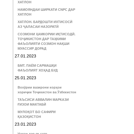
ХАТЛОН
НАМОЯНДАИ ШИРКАТИ CNPC ДАР
ХАТЛОН
ХАТЛОН. БАРДОШТИ ИХТИСОСӢ
АЗ ҶАЛАСАИ НАЗОРАТӢ
СОЗМОНИ ҲАМКОРИИ ИҚТИСОДӢ.
ТОҶИКИСТОН ДАР ТАҲКИМИ
ФАЪОЛИЯТИ СОЗМОН НАҚШИ
МУАССИР ДОРАД
27.01.2023
БМТ. ПАЁМ САРМАШҚИ
ФАЪОЛИЯТ ХОҲАД БУД
25.01.2023
Вохӯрии вазирони корҳои
хориҷии Тоҷикистон ва Ӯзбекистон
ТАЪСИСИ АВВАЛИН МАРКАЗИ
ҒИЗОИ МАКТАБӢ
МУЛОҚОТ БО САФИРИ
ҚАЗОҚИСТОН
23.01.2023
Ҷаҳон дар як сатр