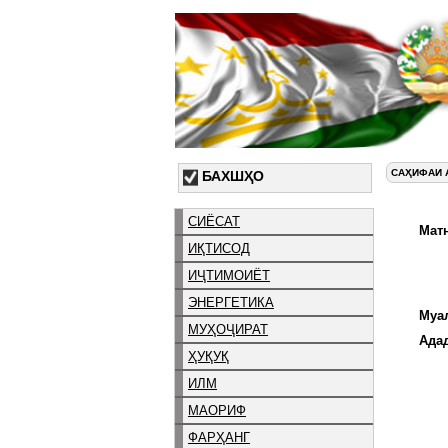
САҲИФАИ 
БАХШҲО
СИЁСАТ
Матн
ИҚТИСОД
ИҶТИМОИЁТ
ЭНЕРГЕТИКА
Муа
МУҲОҶИРАТ
Ада
ҲУҚУҚ
ИЛМ
МАОРИФ
ФАРҲАНГ