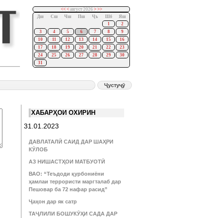
<<
<
август 2026
>
>>
Дш
Сш
Чш
Пш
Ҷъ
Шб
Яш
1
2
3
4
5
6
7
8
9
10
11
12
13
14
15
16
17
18
19
20
21
22
23
24
25
26
27
28
29
30
31
ХАБАРҲОИ ОХИРИН
31.01.2023
ДАВЛАТАЛӢ САИД ДАР ШАҲРИ
КӮЛОБ
АЗ НИШАСТҲОИ МАТБУОТӢ
ВАО: “Теъдоди қурбониёни
ҳамлаи террористи маргталаб дар
Пешовар ба 72 нафар расид”
Ҷаҳон дар як сатр
ТАҶЛИЛИ БОШУКӮҲИ САДА ДАР