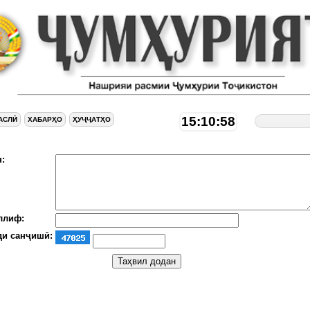
15:10:58
АСЛӢ
ХАБАРҲО
ҲУҶҶАТҲО
:
ллиф:
ди санҷишӣ: