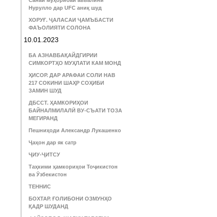
Санаи муҳорибаи аввалини
Нурулло дар UFC аниқ шуд
ХОРУҒ. ҶАЛАСАИ ҶАМЪБАСТИ
ФАЪОЛИЯТИ СОЛОНА
10.01.2023
БА АЗНАВБАҚАЙДГИРИИ
СИМКОРТҲО МУҲЛАТИ КАМ МОНД
ҲИСОР. ДАР АРАФАИ СОЛИ НАВ
217 СОКИНИ ШАҲР СОҲИБИ
ЗАМИН ШУД
ДБССТ. ҲАМКОРИҲОИ
БАЙНАЛМИЛАЛӢ ВУ-СЪАТИ ТОЗА
МЕГИРАНД
Пешниҳоди Александр Лукашенко
Ҷаҳон дар як сатр
ҶИУ-ҶИТСУ
Таҳкими ҳамкориҳои Тоҷикистон
ва Ӯзбекистон
ТЕННИС
БОХТАР. ҒОЛИБОНИ ОЗМУНҲО
ҚАДР ШУДАНД