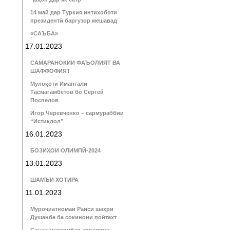
14 май дар Туркия интихоботи
президентӣ баргузор мешавад
«САЪБА»
17.01.2023
САМАРАНОКИИ ФАЪОЛИЯТ ВА
ШАФФОФИЯТ
Мулоқоти Имангали
Тасмагамбетов бо Сергей
Поспелов
Игор Черевченко – сармураббии
“Истиқлол”
16.01.2023
БОЗИҲОИ ОЛИМПӢ-2024
13.01.2023
ШАМЪИ ХОТИРА
11.01.2023
Муроҷиатномаи Раиси шаҳри
Душанбе ба сокинони пойтахт