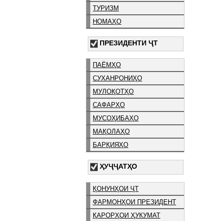
ТУРИЗМ
НОМАҲО
ПРЕЗИДЕНТИ ҶТ
ПАЁМҲО
СУХАНРОНИҲО
МУЛОҚОТҲО
САФАРҲО
МУСОҲИБАҲО
МАҚОЛАҲО
БАРҚИЯҲО
ҲУҶҶАТҲО
ҚОНУНҲОИ ҶТ
ФАРМОНҲОИ ПРЕЗИДЕНТ
ҚАРОРҲОИ ҲУКУМАТ