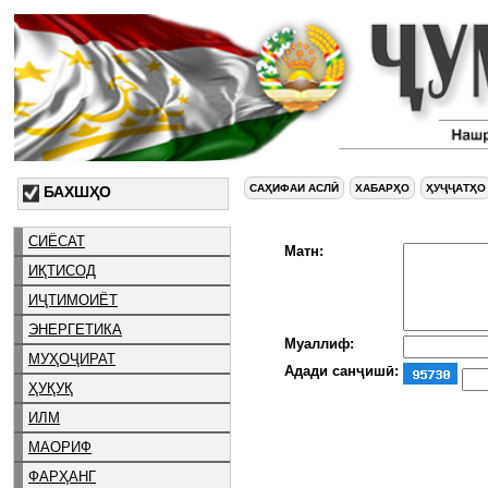
САҲИФАИ АСЛӢ
ХАБАРҲО
ҲУҶҶАТҲО
БАХШҲО
СИЁСАТ
Матн:
ИҚТИСОД
ИҶТИМОИЁТ
ЭНЕРГЕТИКА
Муаллиф:
МУҲОҶИРАТ
Адади санҷишӣ:
ҲУҚУҚ
ИЛМ
МАОРИФ
ФАРҲАНГ