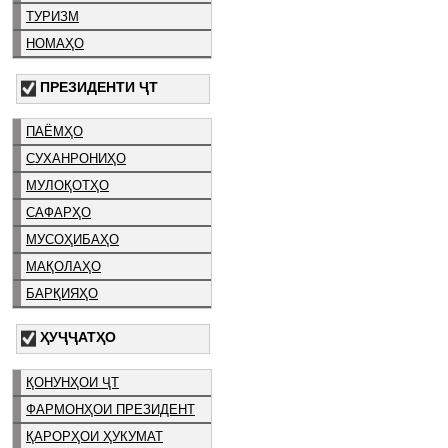
ТУРИЗМ
НОМАҲО
ПРЕЗИДЕНТИ ҶТ
ПАЁМҲО
СУХАНРОНИҲО
МУЛОҚОТҲО
САФАРҲО
МУСОҲИБАҲО
МАҚОЛАҲО
БАРҚИЯҲО
ҲУҶҶАТҲО
ҚОНУНҲОИ ҶТ
ФАРМОНҲОИ ПРЕЗИДЕНТ
ҚАРОРҲОИ ҲУКУМАТ