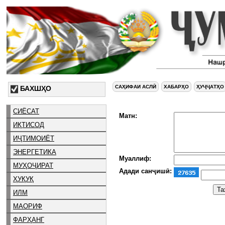
САҲИФАИ АСЛӢ
ХАБАРҲО
ҲУҶҶАТҲО
БАХШҲО
СИЁСАТ
Матн:
ИҚТИСОД
ИҶТИМОИЁТ
ЭНЕРГЕТИКА
Муаллиф:
МУҲОҶИРАТ
Адади санҷишӣ:
ҲУҚУҚ
ИЛМ
МАОРИФ
ФАРҲАНГ