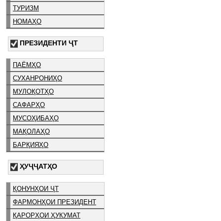
ТУРИЗМ
НОМАҲО
ПРЕЗИДЕНТИ ҶТ
ПАЁМҲО
СУХАНРОНИҲО
МУЛОҚОТҲО
САФАРҲО
МУСОҲИБАҲО
МАҚОЛАҲО
БАРҚИЯҲО
ҲУҶҶАТҲО
ҚОНУНҲОИ ҶТ
ФАРМОНҲОИ ПРЕЗИДЕНТ
ҚАРОРҲОИ ҲУКУМАТ