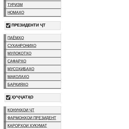
ТУРИЗМ
НОМАҲО
ПРЕЗИДЕНТИ ҶТ
ПАЁМҲО
СУХАНРОНИҲО
МУЛОҚОТҲО
САФАРҲО
МУСОҲИБАҲО
МАҚОЛАҲО
БАРҚИЯҲО
ҲУҶҶАТҲО
ҚОНУНҲОИ ҶТ
ФАРМОНҲОИ ПРЕЗИДЕНТ
ҚАРОРҲОИ ҲУКУМАТ