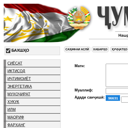
САҲИФАИ АСЛӢ
ХАБАРҲО
ҲУҶҶАТҲО
БАХШҲО
СИЁСАТ
Матн:
ИҚТИСОД
ИҶТИМОИЁТ
ЭНЕРГЕТИКА
Муаллиф:
МУҲОҶИРАТ
Адади санҷишӣ:
ҲУҚУҚ
ИЛМ
МАОРИФ
ФАРҲАНГ