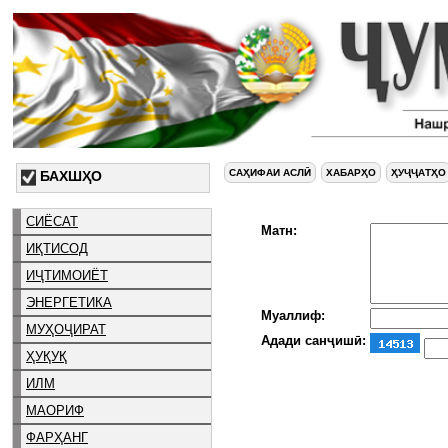
САҲИФАИ АСЛӢ
ХАБАРҲО
ҲУҶҶАТҲО
БАХШҲО
СИЁСАТ
Матн:
ИҚТИСОД
ИҶТИМОИЁТ
ЭНЕРГЕТИКА
Муаллиф:
МУҲОҶИРАТ
Адади санҷишӣ:
ҲУҚУҚ
ИЛМ
МАОРИФ
ФАРҲАНГ