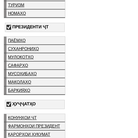
ТУРИЗМ
НОМАҲО
ПРЕЗИДЕНТИ ҶТ
ПАЁМҲО
СУХАНРОНИҲО
МУЛОҚОТҲО
САФАРҲО
МУСОҲИБАҲО
МАҚОЛАҲО
БАРҚИЯҲО
ҲУҶҶАТҲО
ҚОНУНҲОИ ҶТ
ФАРМОНҲОИ ПРЕЗИДЕНТ
ҚАРОРҲОИ ҲУКУМАТ