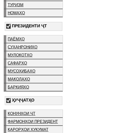
ТУРИЗМ
НОМАҲО
ПРЕЗИДЕНТИ ҶТ
ПАЁМҲО
СУХАНРОНИҲО
МУЛОҚОТҲО
САФАРҲО
МУСОҲИБАҲО
МАҚОЛАҲО
БАРҚИЯҲО
ҲУҶҶАТҲО
ҚОНУНҲОИ ҶТ
ФАРМОНҲОИ ПРЕЗИДЕНТ
ҚАРОРҲОИ ҲУКУМАТ