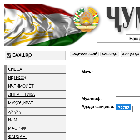
САҲИФАИ АСЛӢ
ХАБАРҲО
ҲУҶҶАТҲО
БАХШҲО
СИЁСАТ
Матн:
ИҚТИСОД
ИҶТИМОИЁТ
ЭНЕРГЕТИКА
Муаллиф:
МУҲОҶИРАТ
Адади санҷишӣ:
ҲУҚУҚ
ИЛМ
МАОРИФ
ФАРҲАНГ