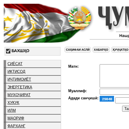
САҲИФАИ АСЛӢ
ХАБАРҲО
ҲУҶҶАТҲО
БАХШҲО
СИЁСАТ
Матн:
ИҚТИСОД
ИҶТИМОИЁТ
ЭНЕРГЕТИКА
Муаллиф:
МУҲОҶИРАТ
Адади санҷишӣ:
ҲУҚУҚ
ИЛМ
МАОРИФ
ФАРҲАНГ