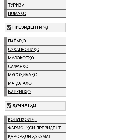
ТУРИЗМ
НОМАҲО
ПРЕЗИДЕНТИ ҶТ
ПАЁМҲО
СУХАНРОНИҲО
МУЛОҚОТҲО
САФАРҲО
МУСОҲИБАҲО
МАҚОЛАҲО
БАРҚИЯҲО
ҲУҶҶАТҲО
ҚОНУНҲОИ ҶТ
ФАРМОНҲОИ ПРЕЗИДЕНТ
ҚАРОРҲОИ ҲУКУМАТ