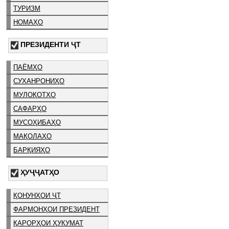
ТУРИЗМ
НОМАҲО
ПРЕЗИДЕНТИ ҶТ
ПАЁМҲО
СУХАНРОНИҲО
МУЛОҚОТҲО
САФАРҲО
МУСОҲИБАҲО
МАҚОЛАҲО
БАРҚИЯҲО
ҲУҶҶАТҲО
ҚОНУНҲОИ ҶТ
ФАРМОНҲОИ ПРЕЗИДЕНТ
ҚАРОРҲОИ ҲУКУМАТ