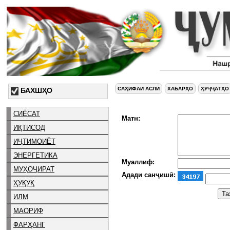
САҲИФАИ АСЛӢ
ХАБАРҲО
ҲУҶҶАТҲО
БАХШҲО
СИЁСАТ
Матн:
ИҚТИСОД
ИҶТИМОИЁТ
ЭНЕРГЕТИКА
Муаллиф:
МУҲОҶИРАТ
Адади санҷишӣ:
ҲУҚУҚ
ИЛМ
МАОРИФ
ФАРҲАНГ