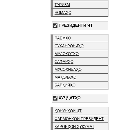
ТУРИЗМ
НОМАҲО
ПРЕЗИДЕНТИ ҶТ
ПАЁМҲО
СУХАНРОНИҲО
МУЛОҚОТҲО
САФАРҲО
МУСОҲИБАҲО
МАҚОЛАҲО
БАРҚИЯҲО
ҲУҶҶАТҲО
ҚОНУНҲОИ ҶТ
ФАРМОНҲОИ ПРЕЗИДЕНТ
ҚАРОРҲОИ ҲУКУМАТ