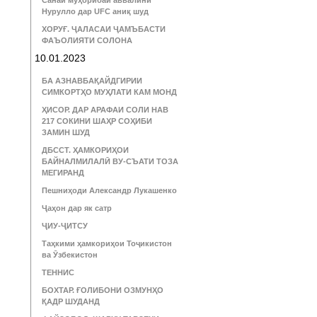
Санаи муҳорибаи аввалини
Нурулло дар UFC аниқ шуд
ХОРУҒ. ҶАЛАСАИ ҶАМЪБАСТИ
ФАЪОЛИЯТИ СОЛОНА
10.01.2023
БА АЗНАВБАҚАЙДГИРИИ
СИМКОРТҲО МУҲЛАТИ КАМ МОНД
ҲИСОР. ДАР АРАФАИ СОЛИ НАВ
217 СОКИНИ ШАҲР СОҲИБИ
ЗАМИН ШУД
ДБССТ. ҲАМКОРИҲОИ
БАЙНАЛМИЛАЛӢ ВУ-СЪАТИ ТОЗА
МЕГИРАНД
Пешниҳоди Александр Лукашенко
Ҷаҳон дар як сатр
ҶИУ-ҶИТСУ
Таҳкими ҳамкориҳои Тоҷикистон
ва Ӯзбекистон
ТЕННИС
БОХТАР. ҒОЛИБОНИ ОЗМУНҲО
ҚАДР ШУДАНД