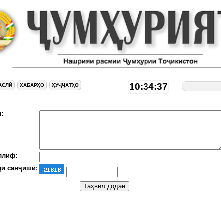
10:34:38
АСЛӢ
ХАБАРҲО
ҲУҶҶАТҲО
:
ллиф:
ди санҷишӣ: