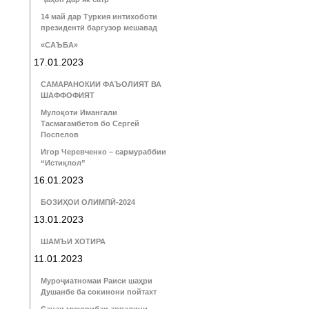
14 май дар Туркия интихоботи
президентӣ баргузор мешавад
«САЪБА»
17.01.2023
САМАРАНОКИИ ФАЪОЛИЯТ ВА
ШАФФОФИЯТ
Мулоқоти Имангали
Тасмагамбетов бо Сергей
Поспелов
Игор Черевченко – сармураббии
“Истиқлол”
16.01.2023
БОЗИҲОИ ОЛИМПӢ-2024
13.01.2023
ШАМЪИ ХОТИРА
11.01.2023
Муроҷиатномаи Раиси шаҳри
Душанбе ба сокинони пойтахт