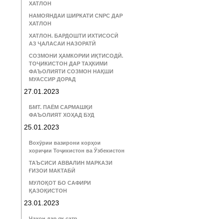
ХАТЛОН
НАМОЯНДАИ ШИРКАТИ CNPC ДАР
ХАТЛОН
ХАТЛОН. БАРДОШТИ ИХТИСОСӢ
АЗ ҶАЛАСАИ НАЗОРАТӢ
СОЗМОНИ ҲАМКОРИИ ИҚТИСОДӢ.
ТОҶИКИСТОН ДАР ТАҲКИМИ
ФАЪОЛИЯТИ СОЗМОН НАҚШИ
МУАССИР ДОРАД
27.01.2023
БМТ. ПАЁМ САРМАШҚИ
ФАЪОЛИЯТ ХОҲАД БУД
25.01.2023
Вохӯрии вазирони корҳои
хориҷии Тоҷикистон ва Ӯзбекистон
ТАЪСИСИ АВВАЛИН МАРКАЗИ
ҒИЗОИ МАКТАБӢ
МУЛОҚОТ БО САФИРИ
ҚАЗОҚИСТОН
23.01.2023
Ҷаҳон дар як сатр