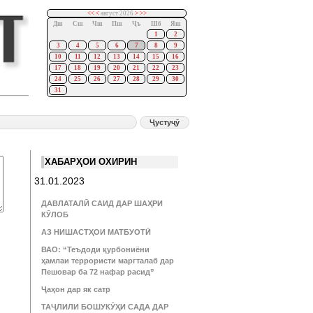
<<
<
август 2026
>
>>
Дш
Сш
Чш
Пш
Ҷъ
Шб
Яш
1
2
3
4
5
6
7
8
9
10
11
12
13
14
15
16
17
18
19
20
21
22
23
24
25
26
27
28
29
30
31
ХАБАРҲОИ ОХИРИН
31.01.2023
ДАВЛАТАЛӢ САИД ДАР ШАҲРИ
КӮЛОБ
АЗ НИШАСТҲОИ МАТБУОТӢ
ВАО: “Теъдоди қурбониёни
ҳамлаи террористи маргталаб дар
Пешовар ба 72 нафар расид”
Ҷаҳон дар як сатр
ТАҶЛИЛИ БОШУКӮҲИ САДА ДАР