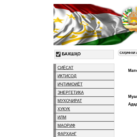
САҲИФАИ 
БАХШҲО
СИЁСАТ
Матн
ИҚТИСОД
ИҶТИМОИЁТ
ЭНЕРГЕТИКА
Муа
МУҲОҶИРАТ
Ада
ҲУҚУҚ
ИЛМ
МАОРИФ
ФАРҲАНГ