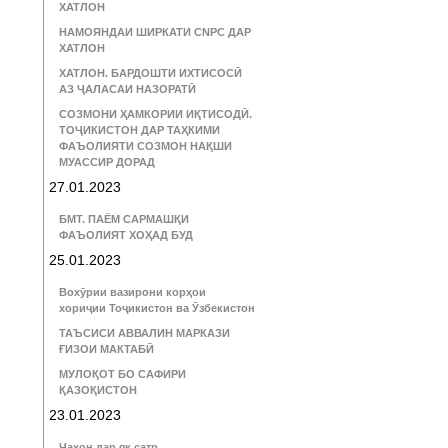
ХАТЛОН
НАМОЯНДАИ ШИРКАТИ CNPC ДАР
ХАТЛОН
ХАТЛОН. БАРДОШТИ ИХТИСОСӢ
АЗ ҶАЛАСАИ НАЗОРАТӢ
СОЗМОНИ ҲАМКОРИИ ИҚТИСОДӢ.
ТОҶИКИСТОН ДАР ТАҲКИМИ
ФАЪОЛИЯТИ СОЗМОН НАҚШИ
МУАССИР ДОРАД
27.01.2023
БМТ. ПАЁМ САРМАШҚИ
ФАЪОЛИЯТ ХОҲАД БУД
25.01.2023
Вохӯрии вазирони корҳои
хориҷии Тоҷикистон ва Ӯзбекистон
ТАЪСИСИ АВВАЛИН МАРКАЗИ
ҒИЗОИ МАКТАБӢ
МУЛОҚОТ БО САФИРИ
ҚАЗОҚИСТОН
23.01.2023
Ҷаҳон дар як сатр