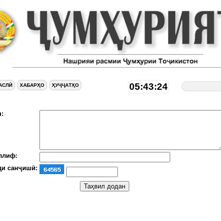
05:43:25
АСЛӢ
ХАБАРҲО
ҲУҶҶАТҲО
:
ллиф:
ди санҷишӣ: