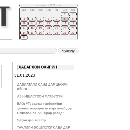
<<
<
август 2026
>
>>
Дш
Сш
Чш
Пш
Ҷъ
Шб
Яш
1
2
3
4
5
6
7
8
9
10
11
12
13
14
15
16
17
18
19
20
21
22
23
24
25
26
27
28
29
30
31
ХАБАРҲОИ ОХИРИН
31.01.2023
ДАВЛАТАЛӢ САИД ДАР ШАҲРИ
КӮЛОБ
АЗ НИШАСТҲОИ МАТБУОТӢ
ВАО: “Теъдоди қурбониёни
ҳамлаи террористи маргталаб дар
Пешовар ба 72 нафар расид”
Ҷаҳон дар як сатр
ТАҶЛИЛИ БОШУКӮҲИ САДА ДАР