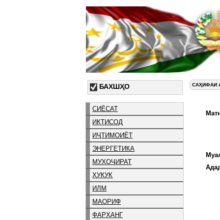
САҲИФАИ 
БАХШҲО
СИЁСАТ
Матн
ИҚТИСОД
ИҶТИМОИЁТ
ЭНЕРГЕТИКА
Муа
МУҲОҶИРАТ
Ада
ҲУҚУҚ
ИЛМ
МАОРИФ
ФАРҲАНГ