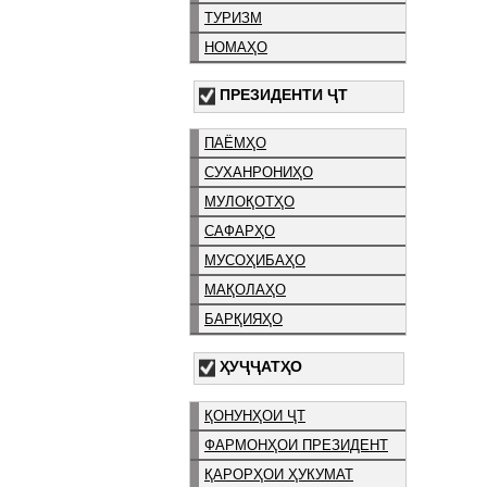
ТУРИЗМ
НОМАҲО
ПРЕЗИДЕНТИ ҶТ
ПАЁМҲО
СУХАНРОНИҲО
МУЛОҚОТҲО
САФАРҲО
МУСОҲИБАҲО
МАҚОЛАҲО
БАРҚИЯҲО
ҲУҶҶАТҲО
ҚОНУНҲОИ ҶТ
ФАРМОНҲОИ ПРЕЗИДЕНТ
ҚАРОРҲОИ ҲУКУМАТ