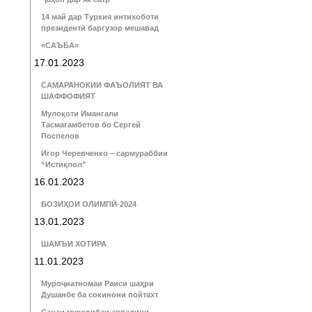
14 май дар Туркия интихоботи
президентӣ баргузор мешавад
«САЪБА»
17.01.2023
САМАРАНОКИИ ФАЪОЛИЯТ ВА
ШАФФОФИЯТ
Мулоқоти Имангали
Тасмагамбетов бо Сергей
Поспелов
Игор Черевченко – сармураббии
“Истиқлол”
16.01.2023
БОЗИҲОИ ОЛИМПӢ-2024
13.01.2023
ШАМЪИ ХОТИРА
11.01.2023
Муроҷиатномаи Раиси шаҳри
Душанбе ба сокинони пойтахт