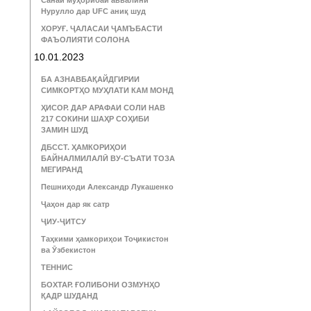
Санаи муҳорибаи аввалини
Нурулло дар UFC аниқ шуд
ХОРУҒ. ҶАЛАСАИ ҶАМЪБАСТИ
ФАЪОЛИЯТИ СОЛОНА
10.01.2023
БА АЗНАВБАҚАЙДГИРИИ
СИМКОРТҲО МУҲЛАТИ КАМ МОНД
ҲИСОР. ДАР АРАФАИ СОЛИ НАВ
217 СОКИНИ ШАҲР СОҲИБИ
ЗАМИН ШУД
ДБССТ. ҲАМКОРИҲОИ
БАЙНАЛМИЛАЛӢ ВУ-СЪАТИ ТОЗА
МЕГИРАНД
Пешниҳоди Александр Лукашенко
Ҷаҳон дар як сатр
ҶИУ-ҶИТСУ
Таҳкими ҳамкориҳои Тоҷикистон
ва Ӯзбекистон
ТЕННИС
БОХТАР. ҒОЛИБОНИ ОЗМУНҲО
ҚАДР ШУДАНД