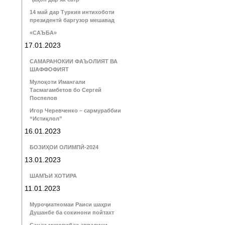
14 май дар Туркия интихоботи
президентӣ баргузор мешавад
«САЪБА»
17.01.2023
САМАРАНОКИИ ФАЪОЛИЯТ ВА
ШАФФОФИЯТ
Мулоқоти Имангали
Тасмагамбетов бо Сергей
Поспелов
Игор Черевченко – сармураббии
“Истиқлол”
16.01.2023
БОЗИҲОИ ОЛИМПӢ-2024
13.01.2023
ШАМЪИ ХОТИРА
11.01.2023
Муроҷиатномаи Раиси шаҳри
Душанбе ба сокинони пойтахт