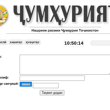
10:50:14
АСЛӢ
ХАБАРҲО
ҲУҶҶАТҲО
:
ллиф:
ди санҷишӣ: