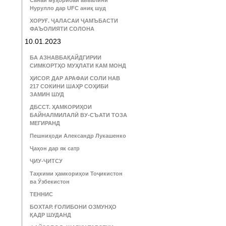
Санаи муҳорибаи аввалини
Нурулло дар UFC аниқ шуд
ХОРУҒ. ҶАЛАСАИ ҶАМЪБАСТИ
ФАЪОЛИЯТИ СОЛОНА
10.01.2023
БА АЗНАВБАҚАЙДГИРИИ
СИМКОРТҲО МУҲЛАТИ КАМ МОНД
ҲИСОР. ДАР АРАФАИ СОЛИ НАВ
217 СОКИНИ ШАҲР СОҲИБИ
ЗАМИН ШУД
ДБССТ. ҲАМКОРИҲОИ
БАЙНАЛМИЛАЛӢ ВУ-СЪАТИ ТОЗА
МЕГИРАНД
Пешниҳоди Александр Лукашенко
Ҷаҳон дар як сатр
ҶИУ-ҶИТСУ
Таҳкими ҳамкориҳои Тоҷикистон
ва Ӯзбекистон
ТЕННИС
БОХТАР. ҒОЛИБОНИ ОЗМУНҲО
ҚАДР ШУДАНД