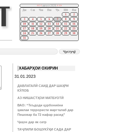
<<
<
август 2026
>
>>
Дш
Сш
Чш
Пш
Ҷъ
Шб
Яш
1
2
3
4
5
6
7
8
9
10
11
12
13
14
15
16
17
18
19
20
21
22
23
24
25
26
27
28
29
30
31
ХАБАРҲОИ ОХИРИН
31.01.2023
ДАВЛАТАЛӢ САИД ДАР ШАҲРИ
КӮЛОБ
АЗ НИШАСТҲОИ МАТБУОТӢ
ВАО: “Теъдоди қурбониёни
ҳамлаи террористи маргталаб дар
Пешовар ба 72 нафар расид”
Ҷаҳон дар як сатр
ТАҶЛИЛИ БОШУКӮҲИ САДА ДАР