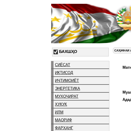
САҲИФАИ 
БАХШҲО
СИЁСАТ
Матн
ИҚТИСОД
ИҶТИМОИЁТ
ЭНЕРГЕТИКА
Муа
МУҲОҶИРАТ
Ада
ҲУҚУҚ
ИЛМ
МАОРИФ
ФАРҲАНГ