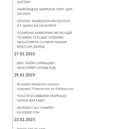
ХАТЛОН
НАМОЯНДАИ ШИРКАТИ CNPC ДАР
ХАТЛОН
ХАТЛОН. БАРДОШТИ ИХТИСОСӢ
АЗ ҶАЛАСАИ НАЗОРАТӢ
СОЗМОНИ ҲАМКОРИИ ИҚТИСОДӢ.
ТОҶИКИСТОН ДАР ТАҲКИМИ
ФАЪОЛИЯТИ СОЗМОН НАҚШИ
МУАССИР ДОРАД
27.01.2023
БМТ. ПАЁМ САРМАШҚИ
ФАЪОЛИЯТ ХОҲАД БУД
25.01.2023
Вохӯрии вазирони корҳои
хориҷии Тоҷикистон ва Ӯзбекистон
ТАЪСИСИ АВВАЛИН МАРКАЗИ
ҒИЗОИ МАКТАБӢ
МУЛОҚОТ БО САФИРИ
ҚАЗОҚИСТОН
23.01.2023
Ҷаҳон дар як сатр