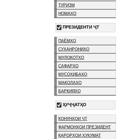
ТУРИЗМ
НОМАҲО
ПРЕЗИДЕНТИ ҶТ
ПАЁМҲО
СУХАНРОНИҲО
МУЛОҚОТҲО
САФАРҲО
МУСОҲИБАҲО
МАҚОЛАҲО
БАРҚИЯҲО
ҲУҶҶАТҲО
ҚОНУНҲОИ ҶТ
ФАРМОНҲОИ ПРЕЗИДЕНТ
ҚАРОРҲОИ ҲУКУМАТ