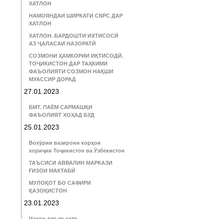
ХАТЛОН
НАМОЯНДАИ ШИРКАТИ CNPC ДАР
ХАТЛОН
ХАТЛОН. БАРДОШТИ ИХТИСОСӢ
АЗ ҶАЛАСАИ НАЗОРАТӢ
СОЗМОНИ ҲАМКОРИИ ИҚТИСОДӢ.
ТОҶИКИСТОН ДАР ТАҲКИМИ
ФАЪОЛИЯТИ СОЗМОН НАҚШИ
МУАССИР ДОРАД
27.01.2023
БМТ. ПАЁМ САРМАШҚИ
ФАЪОЛИЯТ ХОҲАД БУД
25.01.2023
Вохӯрии вазирони корҳои
хориҷии Тоҷикистон ва Ӯзбекистон
ТАЪСИСИ АВВАЛИН МАРКАЗИ
ҒИЗОИ МАКТАБӢ
МУЛОҚОТ БО САФИРИ
ҚАЗОҚИСТОН
23.01.2023
Ҷаҳон дар як сатр