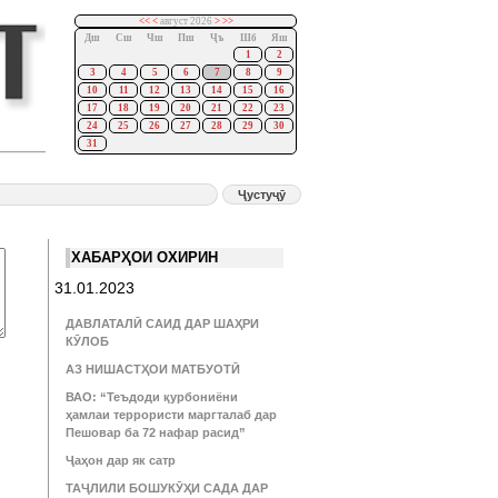
<<
<
август 2026
>
>>
Дш
Сш
Чш
Пш
Ҷъ
Шб
Яш
1
2
3
4
5
6
7
8
9
10
11
12
13
14
15
16
17
18
19
20
21
22
23
24
25
26
27
28
29
30
31
ХАБАРҲОИ ОХИРИН
31.01.2023
ДАВЛАТАЛӢ САИД ДАР ШАҲРИ
КӮЛОБ
АЗ НИШАСТҲОИ МАТБУОТӢ
ВАО: “Теъдоди қурбониёни
ҳамлаи террористи маргталаб дар
Пешовар ба 72 нафар расид”
Ҷаҳон дар як сатр
ТАҶЛИЛИ БОШУКӮҲИ САДА ДАР