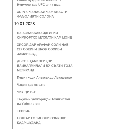
Санаи муҳорибаи аввалини
Нурулло дар UFC аниқ шуд
ХОРУҒ. ҶАЛАСАИ ҶАМЪБАСТИ
ФАЪОЛИЯТИ СОЛОНА
10.01.2023
БА АЗНАВБАҚАЙДГИРИИ
СИМКОРТҲО МУҲЛАТИ КАМ МОНД
ҲИСОР. ДАР АРАФАИ СОЛИ НАВ
217 СОКИНИ ШАҲР СОҲИБИ
ЗАМИН ШУД
ДБССТ. ҲАМКОРИҲОИ
БАЙНАЛМИЛАЛӢ ВУ-СЪАТИ ТОЗА
МЕГИРАНД
Пешниҳоди Александр Лукашенко
Ҷаҳон дар як сатр
ҶИУ-ҶИТСУ
Таҳкими ҳамкориҳои Тоҷикистон
ва Ӯзбекистон
ТЕННИС
БОХТАР. ҒОЛИБОНИ ОЗМУНҲО
ҚАДР ШУДАНД