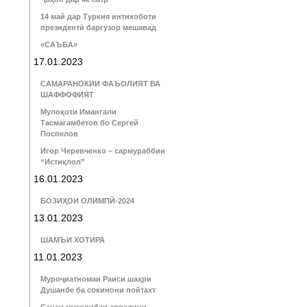
14 май дар Туркия интихоботи
президентӣ баргузор мешавад
«САЪБА»
17.01.2023
САМАРАНОКИИ ФАЪОЛИЯТ ВА
ШАФФОФИЯТ
Мулоқоти Имангали
Тасмагамбетов бо Сергей
Поспелов
Игор Черевченко – сармураббии
“Истиқлол”
16.01.2023
БОЗИҲОИ ОЛИМПӢ-2024
13.01.2023
ШАМЪИ ХОТИРА
11.01.2023
Муроҷиатномаи Раиси шаҳри
Душанбе ба сокинони пойтахт