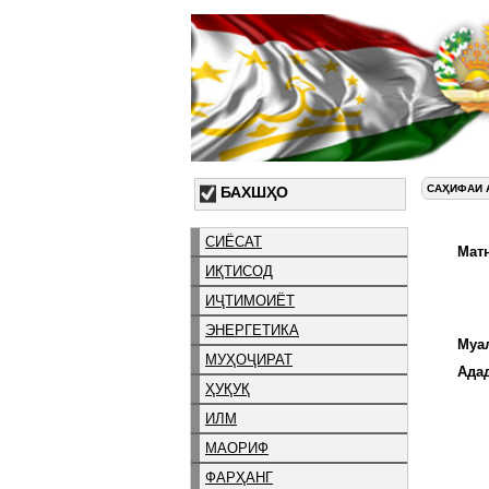
САҲИФАИ 
БАХШҲО
СИЁСАТ
Матн
ИҚТИСОД
ИҶТИМОИЁТ
ЭНЕРГЕТИКА
Муа
МУҲОҶИРАТ
Ада
ҲУҚУҚ
ИЛМ
МАОРИФ
ФАРҲАНГ