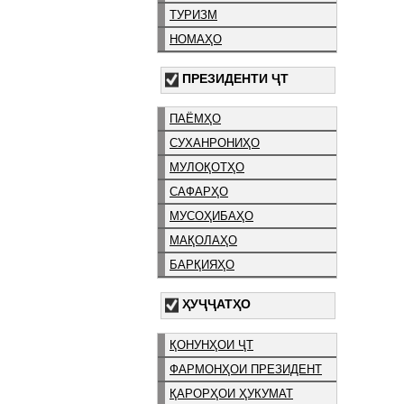
ТУРИЗМ
НОМАҲО
ПРЕЗИДЕНТИ ҶТ
ПАЁМҲО
СУХАНРОНИҲО
МУЛОҚОТҲО
САФАРҲО
МУСОҲИБАҲО
МАҚОЛАҲО
БАРҚИЯҲО
ҲУҶҶАТҲО
ҚОНУНҲОИ ҶТ
ФАРМОНҲОИ ПРЕЗИДЕНТ
ҚАРОРҲОИ ҲУКУМАТ