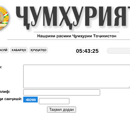
05:43:26
АСЛӢ
ХАБАРҲО
ҲУҶҶАТҲО
:
ллиф:
ди санҷишӣ: