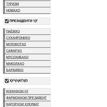
ТУРИЗМ
НОМАҲО
ПРЕЗИДЕНТИ ҶТ
ПАЁМҲО
СУХАНРОНИҲО
МУЛОҚОТҲО
САФАРҲО
МУСОҲИБАҲО
МАҚОЛАҲО
БАРҚИЯҲО
ҲУҶҶАТҲО
ҚОНУНҲОИ ҶТ
ФАРМОНҲОИ ПРЕЗИДЕНТ
ҚАРОРҲОИ ҲУКУМАТ