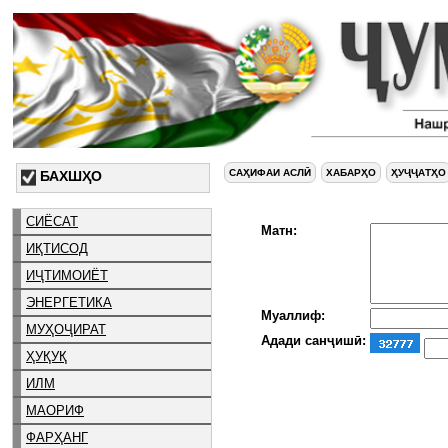
САҲИФАИ АСЛӢ
ХАБАРҲО
ҲУҶҶАТҲО
БАХШҲО
СИЁСАТ
Матн:
ИҚТИСОД
ИҶТИМОИЁТ
ЭНЕРГЕТИКА
Муаллиф:
МУҲОҶИРАТ
Адади санҷишӣ:
ҲУҚУҚ
ИЛМ
МАОРИФ
ФАРҲАНГ